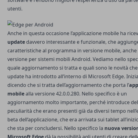
software e rendono migliore l’esperienza d’uso da parte
utenti.
Anche in questa occasione l’applicazione mobile ha rice
update
davvero interessante e funzionale, che aggiung
caratteristiche al programma in versione mobile, anche 
versione per sistemi mobili Android. Vediamo nello speci
quale aggiornamento si tratta e quali sono le novità ch
update ha introdotto all’interno di Microsoft Edge. Iniz
dicendo che si tratta dell’aggiornamento che porta l’
app
mobile
alla versione 42.0.0.280. Nello specifico è un
aggiornamento molto importante, perché introduce del
peculiarità che erano presenti già da diversi tempo nell’
beta dell’applicazione, che era arrivata sui tablet all’inizi
che sta per concludersi. Nello specifico la
nuova version
Microsoft Edge
dà la possibilità agli utenti di creare dell