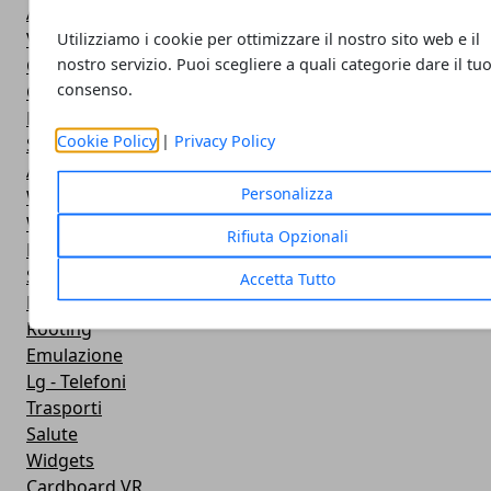
Applicazioni
Viaggi
Utilizziamo i cookie per ottimizzare il nostro sito web e il
nostro servizio. Puoi scegliere a quali categorie dare il tu
Galaxy Note 5
consenso.
Google Play
Fotografia
Cookie Policy
|
Privacy Policy
Stile di vita
Antivirus
Personalizza
Widget Orologio
Widget Meteo
Rifiuta Opzionali
Ricezione WiFi
Sport
Accetta Tutto
Meteo
Rooting
Emulazione
Lg - Telefoni
Trasporti
Salute
Widgets
Cardboard VR