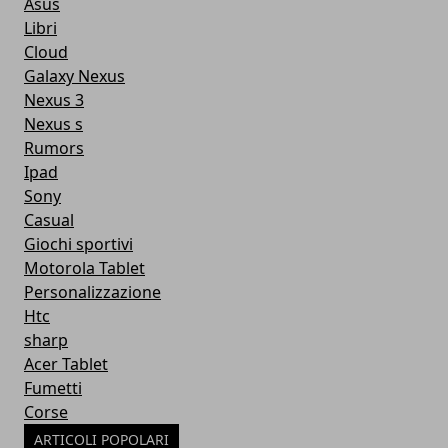
Asus
Libri
Cloud
Galaxy Nexus
Nexus 3
Nexus s
Rumors
Ipad
Sony
Casual
Giochi sportivi
Motorola Tablet
Personalizzazione
Htc
sharp
Acer Tablet
Fumetti
Corse
ARTICOLI POPOLARI