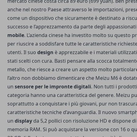
mercato cinese costa circa 89 euro (699 yuan). Ben pres
anche nel nostro Paese attraverso le importazioni, pre
come un dispositivo che sicuramente è destinato a risc
successo e l’apprezzamento da parte degli appassionati
mobile
. L’azienda cinese ha investito molto su questo p
per riuscire a soddisfare tutte le caratteristiche richiest
utenti. Il suo
design
è apprezzabile e i materiali utilizzat
stati scelti con cura. Basti pensare alla scocca totalment
metallo, che riesce a creare un aspetto molto particolare
l’altro non dobbiamo dimenticare che Meizu M6 è dotat
un
sensore per le impronte digitali
. Non tutti i prodott
categoria hanno una caratteristica del genere. Meizu p
soprattutto a conquistare i più giovani, pur non trascur
caratteristiche tecniche d’avanguardia. Il nuovo smart
un
display
da 5,2 pollici con risoluzione HD e dispone di
memoria RAM. Si può acquistare la versione con 16 o qu