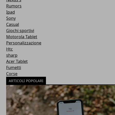
Rumors
Ipad
Sony
Casual
Giochi sportivi
Motorola Tablet
Personalizzazione
Htc
sharp
Acer Tablet
Fumetti
Corse
ARTICOLI POPOLARI