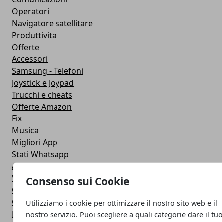
Operatori
Navigatore satellitare
Produttivita
Offerte
Accessori
Samsung - Telefoni
Joystick e Joypad
Trucchi e cheats
Offerte Amazon
Fix
Musica
Migliori App
Stati Whatsapp
Applicazioni
Viaggi
Consenso sui Cookie
Galaxy Note 5
Google Play
Utilizziamo i cookie per ottimizzare il nostro sito web e il
Fotografia
nostro servizio. Puoi scegliere a quali categorie dare il tu