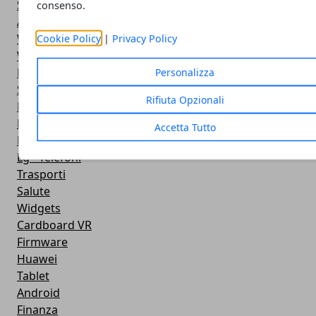
Stile di vita
consenso.
Antivirus
Widget Orologio
Cookie Policy
|
Privacy Policy
Widget Meteo
Ricezione WiFi
Personalizza
Sport
Rifiuta Opzionali
Meteo
Rooting
Accetta Tutto
Emulazione
Lg - Telefoni
Trasporti
Salute
Widgets
Cardboard VR
Firmware
Huawei
Tablet
Android
Finanza