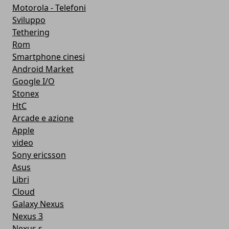
Motorola - Telefoni
Sviluppo
Tethering
Rom
Smartphone cinesi
Android Market
Google I/O
Stonex
HtC
Arcade e azione
Apple
video
Sony ericsson
Asus
Libri
Cloud
Galaxy Nexus
Nexus 3
Nexus s