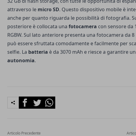
32 GB di flash storage, con tutte le opportunità di espa
attraverso le
micro SD
. Questo dispositivo mobile è int
anche per quanto riguarda le possibilità di fotografia. Su
posteriore è collocata una
fotocamera
con sensore da 
RGBW. Sul lato anteriore presenta una fotocamera da 8
può essere sfruttata comodamente e facilmente per sca
selfie. La
batteria
è da 3070 mAh e riesce a garantire un
autonomia
.
Facebook
Twitter
Whatsapp
Articolo Precedente
Artic