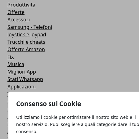
Produttivita
Offerte
Accessori
Samsung - Telefoni
Joystick e Joypad
Trucchi e cheats
Offerte Amazon
Fix
Musica
Migliori App
Stati Whatsapp
Applicazioni
Viaggi
Galaxy Note 5
Consenso sui Cookie
Google Play
Fotografia
Utilizziamo i cookie per ottimizzare il nostro sito web e il
Stile di vita
nostro servizio. Puoi scegliere a quali categorie dare il tu
Antivirus
consenso.
Widget Orologio