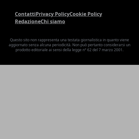
Contatti
Privacy Policy
Cookie Policy
Redazione
Chi siamo
Questo sito non rappresenta una testata giornalistica in quanto viene
aggiornato senza alcuna periodicità. Non può pertanto considerarsi un
prodotto editoriale ai sensi della legge n° 62 del 7 marzo 2001.