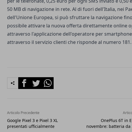
per le telefonate, 0,25 euro per ogni SMS inviato e 0,50 
50 MB di navigazione in rete. Al di fuori dell'Italia, nei Pa
dell'Unione Europea, si può sfruttare la navigazione fino
possibile attivare la nuova offerta direttamente online 
attraverso l'applicazione dell'operatore per smartphon
attraverso il servizio clienti che risponde al numero 181.
Facebook
Twitter
Whatsapp
Articolo Precedente
Artic
Google Pixel 3 e Pixel 3 XL
OnePlus 6T in E
presentati ufficialmente
novembre: batteria da