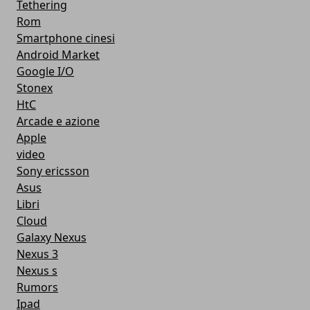
Tethering
Rom
Smartphone cinesi
Android Market
Google I/O
Stonex
HtC
Arcade e azione
Apple
video
Sony ericsson
Asus
Libri
Cloud
Galaxy Nexus
Nexus 3
Nexus s
Rumors
Ipad