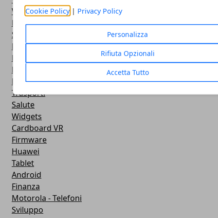
Widget Meteo
Cookie Policy
|
Privacy Policy
Ricezione WiFi
Sport
Personalizza
Meteo
Rifiuta Opzionali
Rooting
Emulazione
Accetta Tutto
Lg - Telefoni
Trasporti
Salute
Widgets
Cardboard VR
Firmware
Huawei
Tablet
Android
Finanza
Motorola - Telefoni
Sviluppo