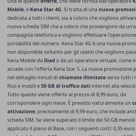
Una di queste
offerte
, che viene fornita dall'operatore
K
Mobile
, è
Kena Star 4G
. Si tratta di una
nuova promozi
dedicata a tutti i clienti, sia a coloro che vogliono attiva
nuova scheda SIM che a coloro che provengono da un'a
compagnia telefonica e vogliono effettuare l'operazione
portabilità del numero. Kena Star 4G è una nuova prom
non disponibile soltanto per gli utenti che vogliono pas
Kena Mobile da
Iliad
o da un operatore virtuale, come i
accade con l'offerta Kena Star 5. La nuova promozione 
nel dettaglio minuti di
chiamate illimitate
verso tutti i
fissi e mobili e
50 GB di traffico dati
internet alla velocit
Tutto questo viene offerto al prezzo di 8,99 euro, da
corrispondere ogni mese. È previsto naturalmente un
c
attivazione
, precisamente di 9,99 euro, che include anc
scheda SIM. Se viene superato il limite dei 50 GB mensili
applicato il piano di Base, con i seguenti costi: 0,35 eur