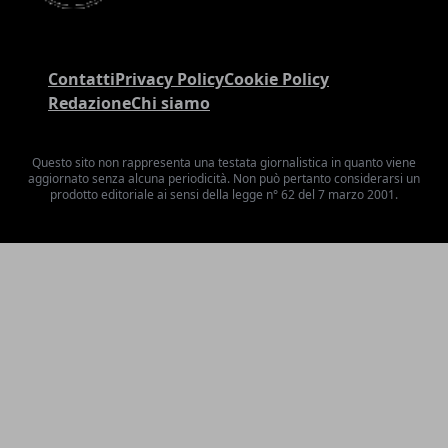
Contatti
Privacy Policy
Cookie Policy
Redazione
Chi siamo
Questo sito non rappresenta una testata giornalistica in quanto viene
aggiornato senza alcuna periodicità. Non può pertanto considerarsi un
prodotto editoriale ai sensi della legge n° 62 del 7 marzo 2001.