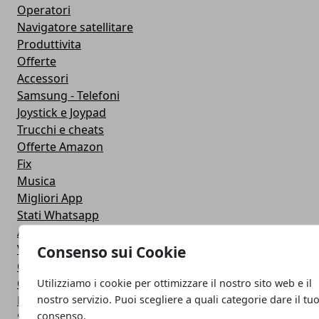
Operatori
Navigatore satellitare
Produttivita
Offerte
Accessori
Samsung - Telefoni
Joystick e Joypad
Trucchi e cheats
Offerte Amazon
Fix
Musica
Migliori App
Stati Whatsapp
Applicazioni
Viaggi
Consenso sui Cookie
Galaxy Note 5
Google Play
Utilizziamo i cookie per ottimizzare il nostro sito web e il
nostro servizio. Puoi scegliere a quali categorie dare il tu
Fotografia
consenso.
Stile di vita