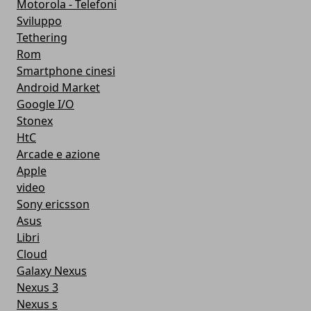
Motorola - Telefoni
Sviluppo
Tethering
Rom
Smartphone cinesi
Android Market
Google I/O
Stonex
HtC
Arcade e azione
Apple
video
Sony ericsson
Asus
Libri
Cloud
Galaxy Nexus
Nexus 3
Nexus s