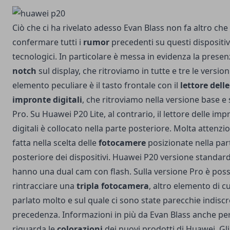
Ciò che ci ha rivelato adesso Evan Blass non fa altro che
confermare tutti i
rumor
precedenti su questi dispositiv
tecnologici. In particolare è messa in evidenza la presen
notch
sul display, che ritroviamo in tutte e tre le versioni
elemento peculiare è il tasto frontale con il
lettore delle
impronte digitali
, che ritroviamo nella versione base e 
Pro. Su Huawei P20 Lite, al contrario, il lettore delle im
digitali è collocato nella parte posteriore. Molta attenzi
fatta nella scelta delle
fotocamere
posizionate nella par
posteriore dei dispositivi. Huawei P20 versione standard
hanno una dual cam con flash. Sulla versione Pro è poss
rintracciare una
tripla fotocamera
, altro elemento di cu
parlato molto e sul quale ci sono state parecchie indiscr
precedenza. Informazioni in più da Evan Blass anche pe
riguarda le
colorazioni
dei nuovi prodotti di Huawei. Gli