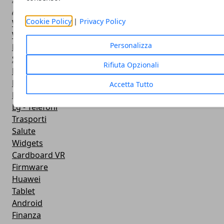
Antivirus
Cookie Policy
|
Privacy Policy
Widget Orologio
Widget Meteo
Personalizza
Ricezione WiFi
Sport
Rifiuta Opzionali
Meteo
Rooting
Accetta Tutto
Emulazione
Lg - Telefoni
Trasporti
Salute
Widgets
Cardboard VR
Firmware
Huawei
Tablet
Android
Finanza