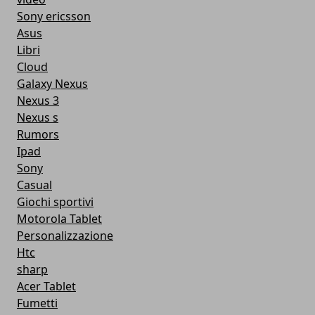
Sony ericsson
Asus
Libri
Cloud
Galaxy Nexus
Nexus 3
Nexus s
Rumors
Ipad
Sony
Casual
Giochi sportivi
Motorola Tablet
Personalizzazione
Htc
sharp
Acer Tablet
Fumetti