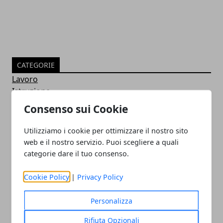
CATEGORIE
Lavoro
Istruzione
News
Consenso sui Cookie
Notizie
Guide
Utilizziamo i cookie per ottimizzare il nostro sito
Approfondimenti
web e il nostro servizio. Puoi scegliere a quali
Intrattenimento
categorie dare il tuo consenso.
Sociale
Confronto
Cookie Policy
|
Privacy Policy
Concorrenza
Cellulari e Smartphone
Personalizza
Immagini e GIF Buongiorno per Whatsapp
Rifiuta Opzionali
Smart Watch