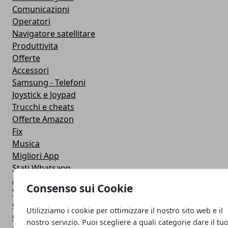
Comunicazioni
Operatori
Navigatore satellitare
Produttivita
Offerte
Accessori
Samsung - Telefoni
Joystick e Joypad
Trucchi e cheats
Offerte Amazon
Fix
Musica
Migliori App
Stati Whatsapp
Applicazioni
Consenso sui Cookie
Viaggi
Galaxy Note 5
Utilizziamo i cookie per ottimizzare il nostro sito web e il
Google Play
nostro servizio. Puoi scegliere a quali categorie dare il tu