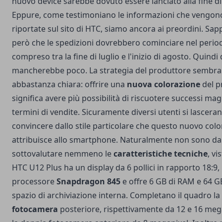
nuovo device sarebbe dovuto essere lanciato alla fine d
Eppure, come testimoniano le informazioni che vengon
riportate sul sito di HTC, siamo ancora ai preordini. Sa
però che le spedizioni dovrebbero cominciare nel perio
compreso tra la fine di luglio e l'inizio di agosto. Quindi
mancherebbe poco. La strategia del produttore sembra
abbastanza chiara: offrire una
nuova colorazione
del p
significa avere più possibilità di riscuotere successi mag
termini di vendite. Sicuramente diversi utenti si lascera
convincere dallo stile particolare che questo nuovo colo
attribuisce allo smartphone. Naturalmente non sono da
sottovalutare nemmeno le
caratteristiche tecniche
, vi
HTC U12 Plus ha un display da 6 pollici in rapporto 18:9,
processore
Snapdragon 845
e offre 6 GB di RAM e 64 G
spazio di archiviazione interna. Completano il quadro la
fotocamera
posteriore, rispettivamente da 12 e 16 mega