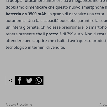
la doppia fotocamera anteriore da 8 megapixel. Inoltre
dobbiamo dimenticare che questo nuovo smartphone 
batteria da 3500 mAh
, in grado di garantire una certa
autonomia. Una tale capacità potrebbe garantire la cop
un'intera giornata. Chi volesse preordinare lo smartph
tenere presente che il
prezzo
è di 799 euro. Non ci resta
attendere per scoprire che risultati avrà questo prodot
tecnologico in termini di vendite.
Facebook
Twitter
Whatsapp
Articolo Precedente
Artic