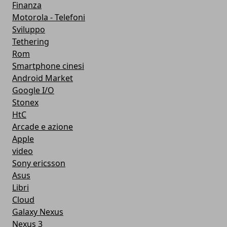
Finanza
Motorola - Telefoni
Sviluppo
Tethering
Rom
Smartphone cinesi
Android Market
Google I/O
Stonex
HtC
Arcade e azione
Apple
video
Sony ericsson
Asus
Libri
Cloud
Galaxy Nexus
Nexus 3