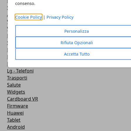
Fotografia
consenso.
Stile di vita
Antivirus
Cookie Policy
|
Privacy Policy
Widget Orologio
Widget Meteo
Personalizza
Ricezione WiFi
Sport
Rifiuta Opzionali
Meteo
Accetta Tutto
Rooting
Emulazione
Lg - Telefoni
Trasporti
Salute
Widgets
Cardboard VR
Firmware
Huawei
Tablet
Android