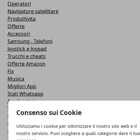
Operatori
Navigatore satellitare
Produttivita
Offerte
Accessori
Samsung - Telefoni
Joystick e Joypad
Trucchi e cheats
Offerte Amazon
Fix
Musica
Migliori App
Stati Whatsapp
Applicazioni
Viaggi
Consenso sui Cookie
Galaxy Note 5
Google Play
Utilizziamo i cookie per ottimizzare il nostro sito web e il
Fotografia
nostro servizio. Puoi scegliere a quali categorie dare il tu
Stile di vita