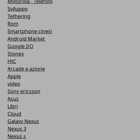
Motorola - Telefoni
Sviluppo
Tethering
Rom
Smartphone cinesi
Android Market
Google I/O
Stonex
HtC
Arcade e azione
Apple
video
Sony ericsson
Asus
Libri
Cloud
Galaxy Nexus
Nexus 3
Nexus s