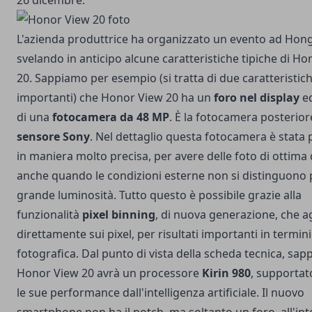
26 dicembre.
L'azienda produttrice ha organizzato un evento ad Hon
svelando in anticipo alcune caratteristiche tipiche di H
20. Sappiamo per esempio (si tratta di due caratteristic
importanti) che Honor View 20 ha un
foro nel display
ed
di una
fotocamera da 48 MP
. È la fotocamera posterio
sensore Sony
. Nel dettaglio questa fotocamera è stata
in maniera molto precisa, per avere delle foto di ottima 
anche quando le condizioni esterne non si distinguono
grande luminosità. Tutto questo è possibile grazie alla
funzionalità
pixel binning
, di nuova generazione, che a
direttamente sui pixel, per risultati importanti in termini
fotografica. Dal punto di vista della scheda tecnica, sa
Honor View 20 avrà un processore
Kirin 980
, supportato
le sue performance dall'intelligenza artificiale. Il nuovo