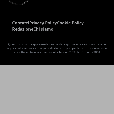
Contatti
Privacy Policy
Cookie Policy
Redazione
Chi siamo
Questo sito non rappresenta una testata giornalistica in quanto viene
aggiornato senza alcuna periodicità. Non può pertanto considerarsi un
prodotto editoriale ai sensi della legge n° 62 del 7 marzo 2001.