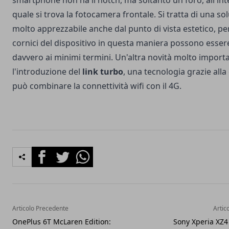
smartphone non ha il notch, ma soltanto un foro, all'int
quale si trova la fotocamera frontale. Si tratta di una so
molto apprezzabile anche dal punto di vista estetico, pe
cornici del dispositivo in questa maniera possono esser
davvero ai minimi termini. Un'altra novità molto import
l'introduzione del
link turbo
, una tecnologia grazie alla 
può combinare la connettività wifi con il 4G.
Facebook
Twitter
Whatsapp
Articolo Precedente
Artic
OnePlus 6T McLaren Edition:
Sony Xperia XZ4