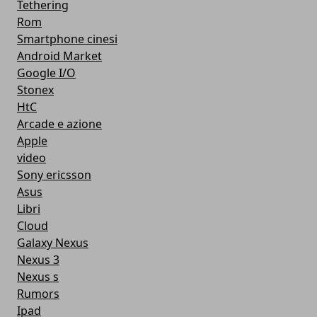
Tethering
Rom
Smartphone cinesi
Android Market
Google I/O
Stonex
HtC
Arcade e azione
Apple
video
Sony ericsson
Asus
Libri
Cloud
Galaxy Nexus
Nexus 3
Nexus s
Rumors
Ipad