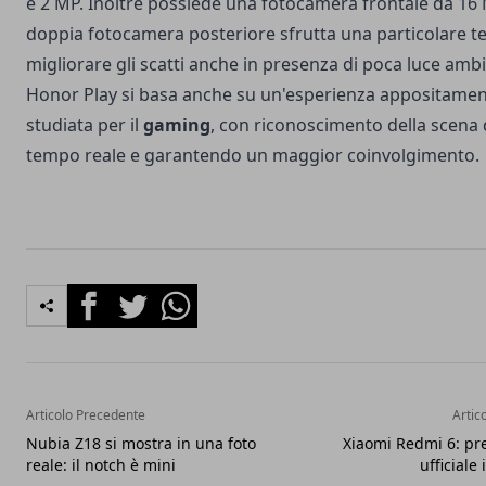
e 2 MP. Inoltre possiede una fotocamera frontale da 16 
doppia fotocamera posteriore sfrutta una particolare t
migliorare gli scatti anche in presenza di poca luce ambi
Honor Play si basa anche su un'esperienza appositame
studiata per il
gaming
, con riconoscimento della scena 
tempo reale e garantendo un maggior coinvolgimento.
Facebook
Twitter
Whatsapp
Articolo Precedente
Artic
Nubia Z18 si mostra in una foto
Xiaomi Redmi 6: pr
reale: il notch è mini
ufficiale