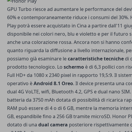
GPU Turbo riesce ad aumentare le performance del devi
60% e contemporaneamente riduce i consumi del 30%.
Play potrà essere acquistato in Cina a partire dall'11 gi
disponibile nei colori nero, blu e violetto e per il futuro 
anche una colorazione rossa. Ancora non si hanno con
quanto riguarda la diffusione a livello internazionale, p
possiamo già esaminare le
caratteristiche tecniche
di 
prodotto tecnologico. Lo
schermo
è di 6,3 pollici con ri
Full HD+ da 1080 x 2340 pixel in rapporto 19,5:9. Il siste
operativo è
Android 8.1 Oreo
. Il device presenta una co
dual 4G VoLTE, wifi, Bluetooth 4.2, GPS e dual nano SIM
batteria da 3750 mAh dotata di possibilità di ricarica rap
RAM può essere di 4 o di 6 GB, mentre la memoria intern
GB, espandibile fino a 256 GB tramite microSD. Honor Pl
dotato di una
dual camera
posteriore rispettivamente 