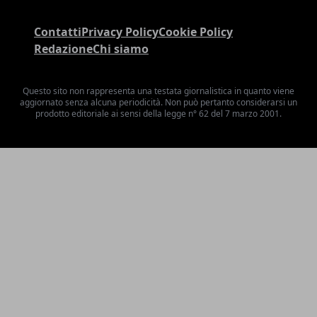
Contatti
Privacy Policy
Cookie Policy
Redazione
Chi siamo
Questo sito non rappresenta una testata giornalistica in quanto viene
aggiornato senza alcuna periodicità. Non può pertanto considerarsi un
prodotto editoriale ai sensi della legge n° 62 del 7 marzo 2001.