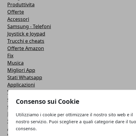
Produttivita
Offerte
Accessori
Samsung - Telefoni
Joystick e Joypad
Trucchi e cheats
Offerte Amazon
Fix
Musica
Migliori App
Stati Whatsapp
Applicazioni
Viaggi
Galaxy Note 5
Consenso sui Cookie
Google Play
Fotografia
Utilizziamo i cookie per ottimizzare il nostro sito web e il
Stile di vita
nostro servizio. Puoi scegliere a quali categorie dare il tu
Antivirus
consenso.
Widget Orologio