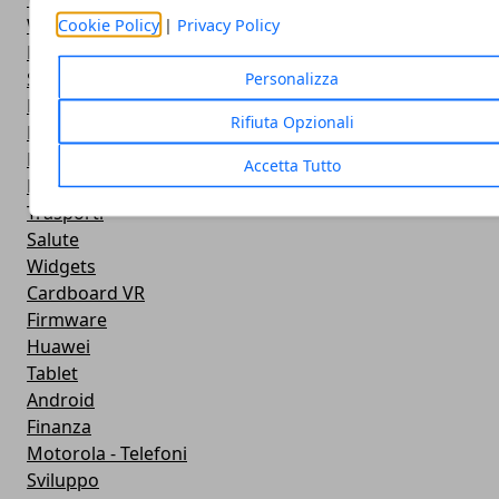
Widget Meteo
Cookie Policy
|
Privacy Policy
Ricezione WiFi
Sport
Personalizza
Meteo
Rifiuta Opzionali
Rooting
Emulazione
Accetta Tutto
Lg - Telefoni
Trasporti
Salute
Widgets
Cardboard VR
Firmware
Huawei
Tablet
Android
Finanza
Motorola - Telefoni
Sviluppo