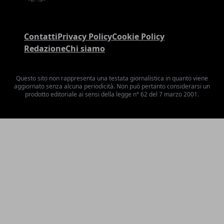
Contatti
Privacy Policy
Cookie Policy
Redazione
Chi siamo
Questo sito non rappresenta una testata giornalistica in quanto viene
aggiornato senza alcuna periodicità. Non può pertanto considerarsi un
prodotto editoriale ai sensi della legge n° 62 del 7 marzo 2001.