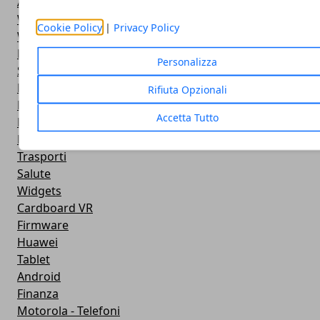
Antivirus
Widget Orologio
Cookie Policy
|
Privacy Policy
Widget Meteo
Ricezione WiFi
Personalizza
Sport
Meteo
Rifiuta Opzionali
Rooting
Accetta Tutto
Emulazione
Lg - Telefoni
Trasporti
Salute
Widgets
Cardboard VR
Firmware
Huawei
Tablet
Android
Finanza
Motorola - Telefoni