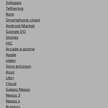
Sviluppo
Tethering
Rom
Smartphone cinesi
Android Market
Google I/O
Stonex
HtC
Arcade e azione
Apple
video
Sony ericsson
Asus
Libri
Cloud
Galaxy Nexus
Nexus 3
Nexus s
Rumors