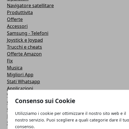
Navigatore satellitare
Produttivita
Offerte
Accessori
Samsung - Telefoni
Joystick e Joypad
Trucchi e cheats
Offerte Amazon
Fix
Musica
Migliori App
Stati Whatsapp
Applicazioni
Viaggi
Consenso sui Cookie
Galaxy Note 5
Google Play
Utilizziamo i cookie per ottimizzare il nostro sito web e il
Fotografia
nostro servizio. Puoi scegliere a quali categorie dare il tu
Stile di vita
consenso.