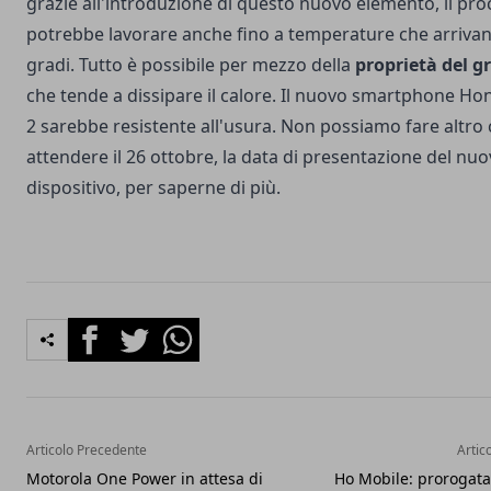
grazie all'introduzione di questo nuovo elemento, il pr
potrebbe lavorare anche fino a temperature che arrivan
gradi. Tutto è possibile per mezzo della
proprietà del g
che tende a dissipare il calore. Il nuovo smartphone H
2 sarebbe resistente all'usura. Non possiamo fare altro
attendere il 26 ottobre, la data di presentazione del nu
dispositivo, per saperne di più.
Facebook
Twitter
Whatsapp
Articolo Precedente
Artic
Motorola One Power in attesa di
Ho Mobile: prorogata 