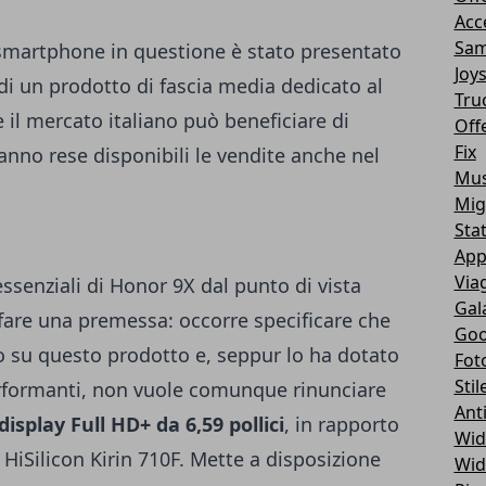
Acc
Sam
o smartphone in questione è stato presentato
Joy
 di un prodotto di fascia media dedicato al
Tru
l mercato italiano può beneficiare di
Off
Fix
ranno rese disponibili le vendite anche nel
Mus
Mig
Sta
App
Via
essenziali di Honor 9X dal punto di vista
Gal
fare una premessa: occorre specificare che
Goo
o su questo prodotto e, seppur lo ha dotato
Fot
Stil
formanti, non vuole comunque rinunciare
Ant
display Full HD+ da 6,59 pollici
, in rapporto
Wid
 HiSilicon Kirin 710F. Mette a disposizione
Wid