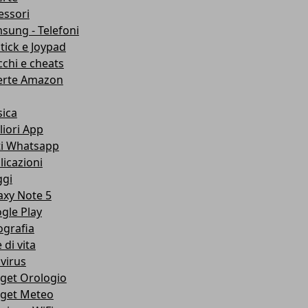
essori
sung - Telefoni
stick e Joypad
cchi e cheats
erte Amazon
ica
liori App
ti Whatsapp
licazioni
ggi
axy Note 5
gle Play
ografia
e di vita
ivirus
get Orologio
get Meteo