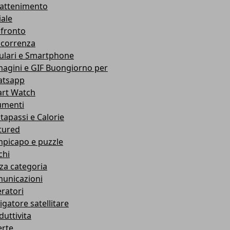
rattenimento
iale
fronto
correnza
lulari e Smartphone
agini e GIF Buongiorno per
tsapp
rt Watch
umenti
tapassi e Calorie
tured
picapo e puzzle
chi
za categoria
unicazioni
ratori
igatore satellitare
duttivita
erte