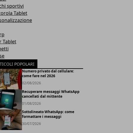
hi sportivi
orola Tablet
sonalizzazione
rp
r Tablet
etti
se
TICOLI POPOLARI
Numero privato dal cellulare:
come fare nel 2026
02/08/2026
Recuperare messaggi WhatsApp
cancellati dal mittente
01/08/2026
Sottolineato WhatsApp: come
formattare i messaggi
30/07/2026