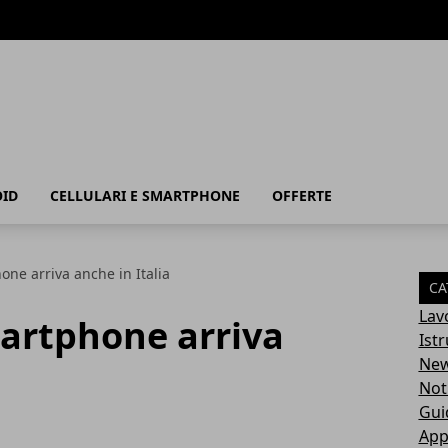
ID
CELLULARI E SMARTPHONE
OFFERTE
one arriva anche in Italia
CA
Lav
martphone arriva
Ist
Ne
Not
Gui
App