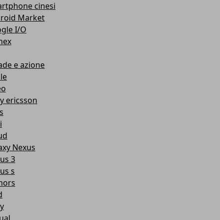
rtphone cinesi
roid Market
gle I/O
nex
ade e azione
le
eo
y ericsson
s
i
ud
axy Nexus
us 3
us s
mors
d
y
ual