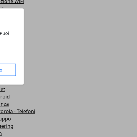
ezione WiFi
rt
teo
ting
lazione
 Puoi
 Telefoni
sporti
ute
gets
dboard VR
to
mware
wei
let
roid
anza
orola - Telefoni
luppo
hering
m