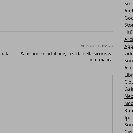
Sma
And
Goo
Sto
HtC
Arc
App
Articolo Successivo
vid
rnata
Samsung smartphone, la sfida della sicurezza
informatica
Son
Asu
Libr
Clo
Gal
Nex
Nex
Ru
Ipa
Son
Cas