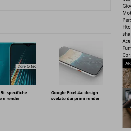
Gioc
Mot
Per
Htc
sha
Ace
Fum
Cor
AR
5i: specifiche
Google Pixel 4a: design
e e render
svelato dai primi render