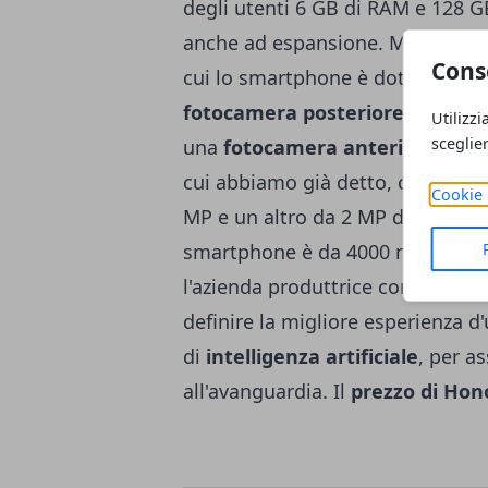
degli utenti 6 GB di RAM e 128 G
anche ad espansione. Molto inter
Cons
cui lo smartphone è dotato. Spec
fotocamera posteriore
, che pos
Utilizzi
sceglie
una
fotocamera anteriore pop 
cui abbiamo già detto, ce ne son
Cookie 
MP e un altro da 2 MP dedicato al
smartphone è da 4000 mAh. Il pr
l'azienda produttrice con questo 
definire la migliore esperienza d
di
intelligenza artificiale
, per a
all'avanguardia. Il
prezzo di Hon