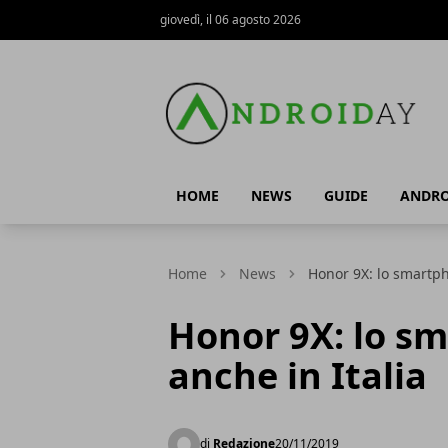
giovedì, il 06 agosto 2026
AndroidAy
HOME
NEWS
GUIDE
ANDRO
Home
News
Honor 9X: lo smartph
Honor 9X: lo s
anche in Italia
di
Redazione
20/11/2019