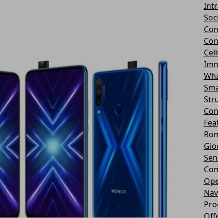
Int
Soc
Con
Con
Cel
Imm
Wha
Sma
Str
Con
Fea
Rom
Gio
Sen
Com
Ope
Nav
Pro
Off