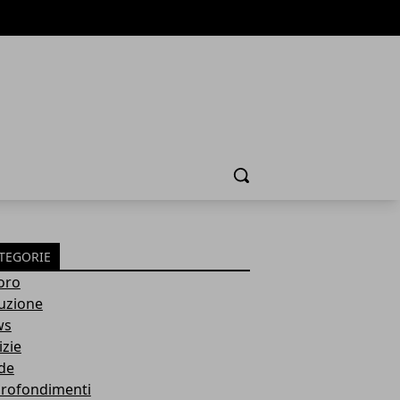
Cerca
TEGORIE
oro
ruzione
ws
izie
de
rofondimenti