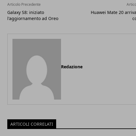
Articolo Precedente
Artic
Galaxy S8: iniziato
Huawei Mate 20 arriva
l'aggiornamento ad Oreo
c
Redazione
ARTICOLI CORRELATI