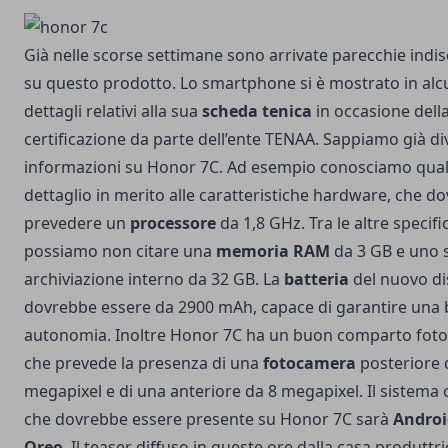
Già nelle scorse settimane sono arrivate parecchie indis
su questo prodotto. Lo smartphone si è mostrato in alc
dettagli relativi alla sua
scheda tenica
in occasione dell
certificazione da parte dell’ente TENAA. Sappiamo già di
informazioni su Honor 7C. Ad esempio conosciamo qua
dettaglio in merito alle caratteristiche hardware, che d
prevedere un
processore
da 1,8 GHz. Tra le altre specif
possiamo non citare una
memoria RAM
da 3 GB e uno s
archiviazione interno da 32 GB. La
batteria
del nuovo di
dovrebbe essere da 2900 mAh, capace di garantire una
autonomia. Inoltre Honor 7C ha un buon comparto foto
che prevede la presenza di una
fotocamera
posteriore 
megapixel e di una anteriore da 8 megapixel. Il sistema 
che dovrebbe essere presente su Honor 7C sarà
Androi
Oreo
. Il teaser diffuso in queste ore dalla casa produttri