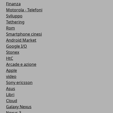
Finanza
Motorola - Telefoni
Sviluppo
Tethering
Rom
Smartphone cinesi
Android Market
Google I/O
Stonex
HtC
Arcade e azione
Apple
video
Sony ericsson
Asus
Libri
Cloud
Galaxy Nexus
Nexus 3