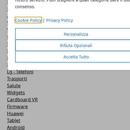
Fotografia
consenso.
Stile di vita
Antivirus
Cookie Policy
|
Privacy Policy
Widget Orologio
Widget Meteo
Personalizza
Ricezione WiFi
Sport
Rifiuta Opzionali
Meteo
Accetta Tutto
Rooting
Emulazione
Lg - Telefoni
Trasporti
Salute
Widgets
Cardboard VR
Firmware
Huawei
Tablet
Android