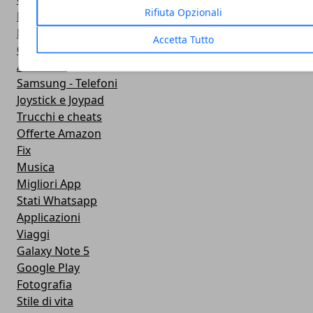
Rifiuta Opzionali
Navigatore satellitare
Produttivita
Accetta Tutto
Offerte
Accessori
Samsung - Telefoni
Joystick e Joypad
Trucchi e cheats
Offerte Amazon
Fix
Musica
Migliori App
Stati Whatsapp
Applicazioni
Viaggi
Galaxy Note 5
Google Play
Fotografia
Stile di vita