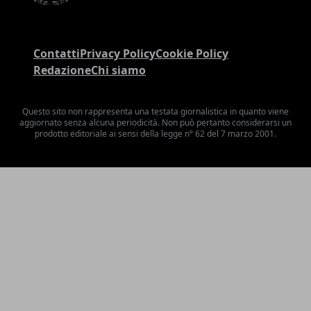
Contatti
Privacy Policy
Cookie Policy
Redazione
Chi siamo
Questo sito non rappresenta una testata giornalistica in quanto viene
aggiornato senza alcuna periodicità. Non può pertanto considerarsi un
prodotto editoriale ai sensi della legge n° 62 del 7 marzo 2001.