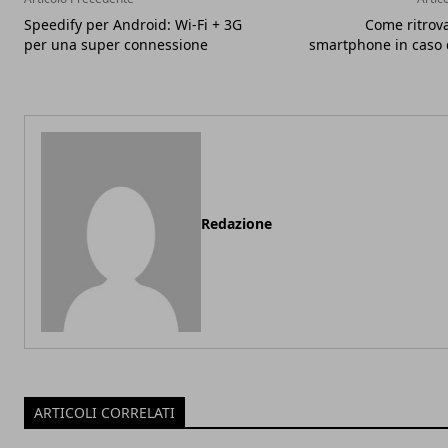
Speedify per Android: Wi-Fi + 3G
Come ritrova
per una super connessione
smartphone in caso d
Redazione
ARTICOLI CORRELATI