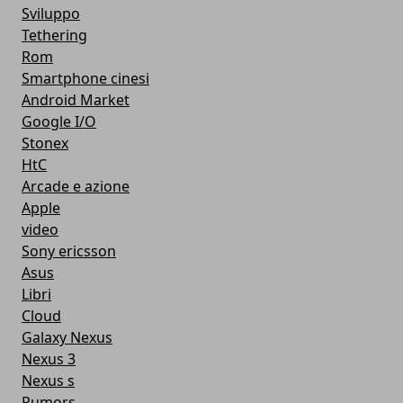
Sviluppo
Tethering
Rom
Smartphone cinesi
Android Market
Google I/O
Stonex
HtC
Arcade e azione
Apple
video
Sony ericsson
Asus
Libri
Cloud
Galaxy Nexus
Nexus 3
Nexus s
Rumors