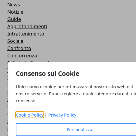
News
Notizie
Guide
Approfondimenti
Intrattenimento
Sociale
Confronto
Concorrenza
Cellulari e Smartphone
Immagini e GIF Buongiorno per Whatsapp
Consenso sui Cookie
Smart Watch
Strumenti
Utilizziamo i cookie per ottimizzare il nostro sito web e il
Contapassi e Calorie
nostro servizio. Puoi scegliere a quali categorie dare il tu
Featured
consenso.
Rompicapo e puzzle
Giochi
Cookie Policy
|
Privacy Policy
Senza categoria
Comunicazioni
Personalizza
Operatori