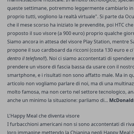
queste settimane, potremmo leggermente cambiarlo in 
proprio tutti, vogliono la realtà virtuale". Si parte da Ocu
che il mese scorso ha iniziato le prevendite, poi HTC che
proposto il suo visore (a 900 euro) proprio qualche gior
Siamo ancora in attesa del visore Play Station, mentre
propone il suo cardboard da ricconi (costa 130 euro e
c
dentro il telefono!!
). Noi ci siamo accontentati di spender
prendere un visore di fascia bassa da usare con il nostr
smartphone, e i risultati
non sono affatto male
. Ma in q
articolo non vogliamo parlare di noi, ma di una multina
molto famosa, ma non certo nel settore tecnologico, an
anche un minimo la situazione: parliamo di...
McDonald
L'Happy Meal che diventa visore
I furbacchioni americani non si sono accontentati di riva
loro immagine mettendo la Chianina negli Happy Meal (s