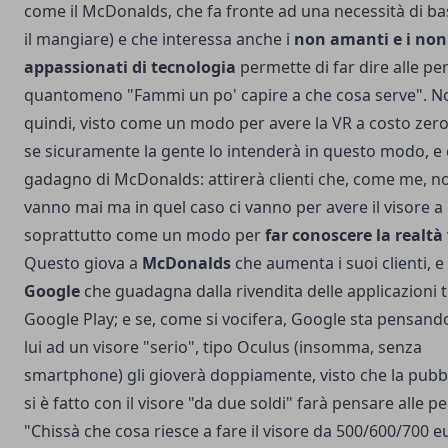
come il McDonalds, che fa fronte ad una necessità di b
il mangiare) e che interessa anche i
non amanti e i non
appassionati di tecnologia
permette di far dire alle p
quantomeno "Fammi un po' capire a che cosa serve". No
quindi, visto come un modo per avere la VR a costo zer
se sicuramente la gente lo intenderà in questo modo, e q
gadagno di McDonalds: attirerà clienti che, come me, no
vanno mai ma in quel caso ci vanno per avere il visore a
soprattutto come un modo per
far conoscere la realtà 
Questo giova a
McDonalds
che aumenta i suoi clienti, e
Google
che guadagna dalla rivendita delle applicazioni 
Google Play; e se, come si vocifera, Google sta pensan
lui ad un visore "serio", tipo Oculus (insomma, senza
smartphone) gli gioverà doppiamente, visto che la pubbl
si è fatto con il visore "da due soldi" farà pensare alle p
"Chissà che cosa riesce a fare il visore da 500/600/700 eu