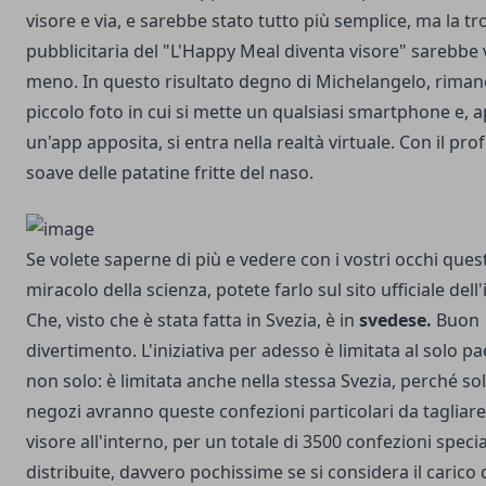
visore e via, e sarebbe stato tutto più semplice, ma la tr
pubblicitaria del "L'Happy Meal diventa visore" sarebbe
meno. In questo risultato degno di Michelangelo, riman
piccolo foto in cui si mette un qualsiasi smartphone e, 
un'app apposita
, si entra nella realtà virtuale. Con il pr
soave delle patatine fritte del naso.
Se volete saperne di più e vedere con i vostri occhi ques
miracolo della scienza, potete farlo sul
sito ufficiale
dell'
Che, visto che è stata fatta in Svezia, è in
svedese.
Buon
divertimento. L'iniziativa per adesso è limitata al solo p
non solo: è limitata anche nella stessa Svezia, perché so
negozi avranno queste confezioni particolari da tagliare 
visore all'interno, per un totale di 3500 confezioni specia
distribuite, davvero pochissime se si considera il carico