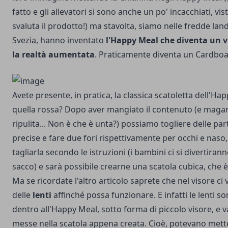
fatto e gli allevatori si sono anche un po' incacchiati, vis
svaluta il prodotto!) ma stavolta, siamo nelle fredde land
Svezia, hanno inventato
l'Happy Meal che diventa un v
la realtà aumentata
. Praticamente diventa un Cardboa
Avete presente, in pratica, la classica scatoletta dell'Ha
quella rossa? Dopo aver mangiato il contenuto (e magar
ripulita... Non è che è unta?) possiamo togliere delle par
precise e fare due fori rispettivamente per occhi e naso,
tagliarla secondo le istruzioni (i bambini ci si divertiran
sacco) e sarà possibile crearne una scatola cubica, che è 
Ma se ricordate l'altro articolo saprete che nel visore ci
delle
lenti
affinché possa funzionare. E infatti le lenti son
dentro all'Happy Meal, sotto forma di piccolo visore, e 
messe nella scatola appena creata. Cioè, potevano metter