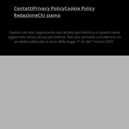
Contatti
Privacy Policy
Cookie Policy
Redazione
Chi siamo
Questo sito non rappresenta una testata giornalistica in quanto viene
aggiornato senza alcuna periodicità. Non può pertanto considerarsi un
prodotto editoriale ai sensi della legge n° 62 del 7 marzo 2001.