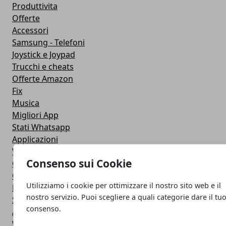
Produttivita
Offerte
Accessori
Samsung - Telefoni
Joystick e Joypad
Trucchi e cheats
Offerte Amazon
Fix
Musica
Migliori App
Stati Whatsapp
Applicazioni
Viaggi
Consenso sui Cookie
Galaxy Note 5
Google Play
Utilizziamo i cookie per ottimizzare il nostro sito web e il
Fotografia
nostro servizio. Puoi scegliere a quali categorie dare il tu
Stile di vita
consenso.
Antivirus
Widget Orologio