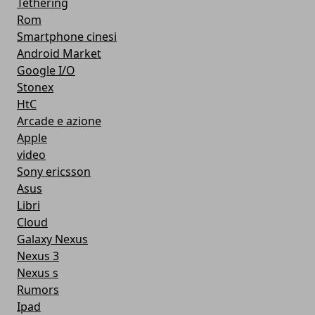
Tethering
Rom
Smartphone cinesi
Android Market
Google I/O
Stonex
HtC
Arcade e azione
Apple
video
Sony ericsson
Asus
Libri
Cloud
Galaxy Nexus
Nexus 3
Nexus s
Rumors
Ipad