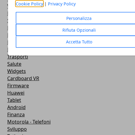
Cookie Policy
|
Privacy Policy
Widget Meteo
Ricezione WiFi
Personalizza
Sport
Meteo
Rifiuta Opzionali
Rooting
Accetta Tutto
Emulazione
Lg - Telefoni
Trasporti
Salute
Widgets
Cardboard VR
Firmware
Huawei
Tablet
Android
Finanza
Motorola - Telefoni
Sviluppo