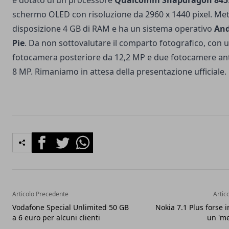
è dotato di un processore
Qualcomm Snapdragon 845
schermo OLED con risoluzione da 2960 x 1440 pixel. Met
disposizione 4 GB di RAM e ha un sistema operativo
And
Pie
. Da non sottovalutare il comparto fotografico, con 
fotocamera posteriore da 12,2 MP e due fotocamere ant
8 MP. Rimaniamo in attesa della presentazione ufficiale.
Facebook
Twitter
Whatsapp
Articolo Precedente
Artic
Vodafone Special Unlimited 50 GB
Nokia 7.1 Plus forse i
a 6 euro per alcuni clienti
un 'me