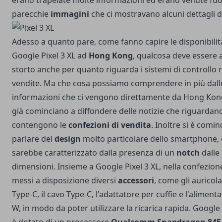
erano trapelate molte informazioni
ed erano venute fuo
parecchie
immagini
che ci mostravano alcuni dettagli d
Adesso a quanto pare, come fanno capire le disponibilit
Google Pixel 3 XL ad
Hong Kong
, qualcosa deve essere
storto anche per quanto riguarda i sistemi di controllo re
vendite. Ma che cosa possiamo comprendere in più dall
informazioni che ci vengono direttamente da Hong Kon
già cominciano a diffondere delle notizie che riguardan
contengono le
confezioni di vendita
. Inoltre si è comin
parlare del
design
molto particolare dello smartphone,
sarebbe caratterizzato dalla presenza di un
notch
dalle
dimensioni. Insieme a Google Pixel 3 XL, nella confezio
messi a disposizione diversi
accessori
, come gli auricol
Type-C, il cavo Type-C, l'adattatore per cuffie e l'aliment
W, in modo da poter utilizzare la ricarica rapida. Google 