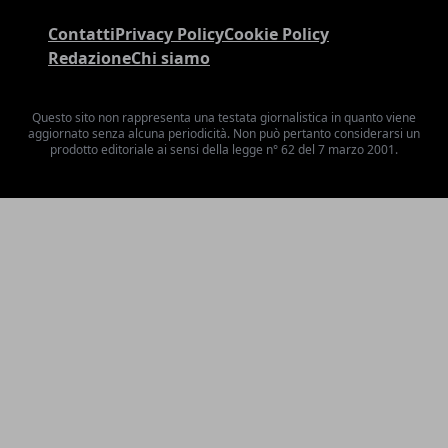
Contatti
Privacy Policy
Cookie Policy
Redazione
Chi siamo
Questo sito non rappresenta una testata giornalistica in quanto viene
aggiornato senza alcuna periodicità. Non può pertanto considerarsi un
prodotto editoriale ai sensi della legge n° 62 del 7 marzo 2001.