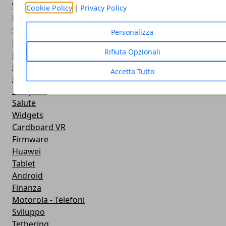
Widget Meteo
Cookie Policy
|
Privacy Policy
Ricezione WiFi
Sport
Personalizza
Meteo
Rifiuta Opzionali
Rooting
Emulazione
Accetta Tutto
Lg - Telefoni
Trasporti
Salute
Widgets
Cardboard VR
Firmware
Huawei
Tablet
Android
Finanza
Motorola - Telefoni
Sviluppo
Tethering