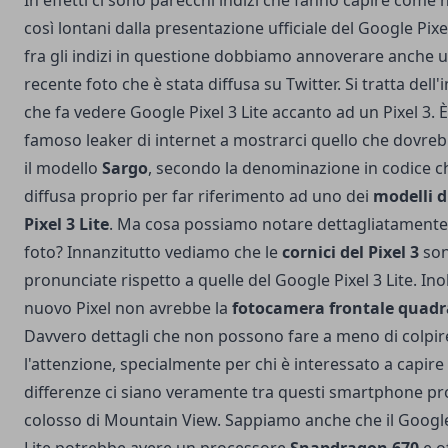
In effetti ci sono parecchi indizi che fanno capire come
così lontani dalla presentazione ufficiale del Google Pixel
fra gli indizi in questione dobbiamo annoverare anche 
recente foto che è stata diffusa su Twitter. Si tratta del
che fa vedere Google Pixel 3 Lite accanto ad un Pixel 3. 
famoso leaker di internet a mostrarci quello che dovre
il modello
Sargo
, secondo la denominazione in codice ch
diffusa proprio per far riferimento ad uno dei
modelli d
Pixel 3 Lite
. Ma cosa possiamo notare dettagliatamente
foto? Innanzitutto vediamo che le
cornici del Pixel 3
son
pronunciate rispetto a quelle del Google Pixel 3 Lite. Inol
nuovo Pixel non avrebbe la
fotocamera frontale quad
Davvero dettagli che non possono fare a meno di colpir
l'attenzione, specialmente per chi è interessato a capire
differenze ci siano veramente tra questi smartphone pro
colosso di Mountain View. Sappiamo anche che il Google