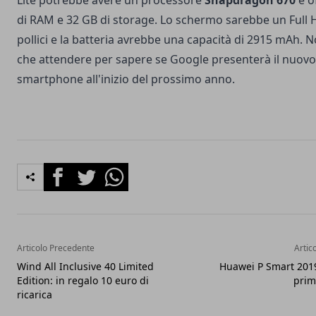
Lite potrebbe avere un processore
Snapdragon 670
e o
di RAM e 32 GB di storage. Lo schermo sarebbe un Full 
pollici e la batteria avrebbe una capacità di 2915 mAh. N
che attendere per sapere se Google presenterà il nuovo
smartphone all'inizio del prossimo anno.
Facebook
Twitter
Whatsapp
Articolo Precedente
Artic
Wind All Inclusive 40 Limited
Huawei P Smart 2019
Edition: in regalo 10 euro di
prim
ricarica