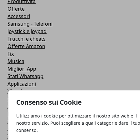
Produttivita
Offerte
Accessori
Samsung - Telefoni
Joystick e Joypad
Trucchi e cheats
Offerte Amazon
Fix
Musica
Migliori App
Stati Whatsapp
Applicazioni
Viaggi
Galaxy Note 5
Consenso sui Cookie
Google Play
Fotografia
Utilizziamo i cookie per ottimizzare il nostro sito web e il
Stile di vita
nostro servizio. Puoi scegliere a quali categorie dare il tu
Antivirus
consenso.
Widget Orologio