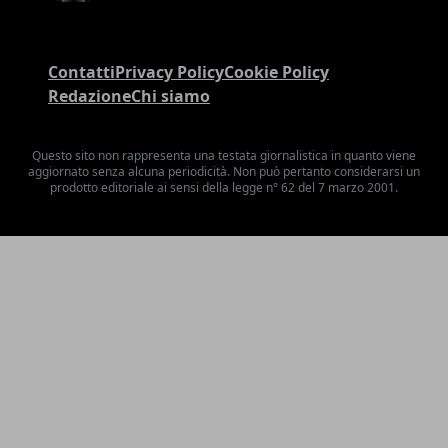
Contatti
Privacy Policy
Cookie Policy
Redazione
Chi siamo
Questo sito non rappresenta una testata giornalistica in quanto viene
aggiornato senza alcuna periodicità. Non può pertanto considerarsi un
prodotto editoriale ai sensi della legge n° 62 del 7 marzo 2001.