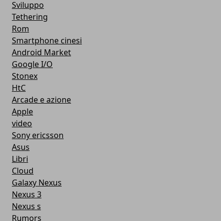
Sviluppo
Tethering
Rom
Smartphone cinesi
Android Market
Google I/O
Stonex
HtC
Arcade e azione
Apple
video
Sony ericsson
Asus
Libri
Cloud
Galaxy Nexus
Nexus 3
Nexus s
Rumors