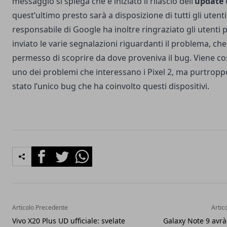
messaggio si spiega che è iniziato il rilascio dell’
update
quest’ultimo presto sarà a disposizione di tutti gli utenti.
responsabile di Google ha inoltre ringraziato gli utenti 
inviato le varie segnalazioni riguardanti il problema, ch
permesso di scoprire da dove proveniva il bug. Viene cos
uno dei problemi che interessano i Pixel 2, ma purtrop
stato l’unico bug
che ha coinvolto questi dispositivi.
Facebook
Twitter
Whatsapp
Articolo Precedente
Artic
Vivo X20 Plus UD ufficiale: svelate
Galaxy Note 9 avrà 