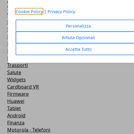
Antivirus
Widget Orologio
Cookie Policy
|
Privacy Policy
Widget Meteo
Ricezione WiFi
Personalizza
Sport
Meteo
Rifiuta Opzionali
Rooting
Accetta Tutto
Emulazione
Lg - Telefoni
Trasporti
Salute
Widgets
Cardboard VR
Firmware
Huawei
Tablet
Android
Finanza
Motorola - Telefoni