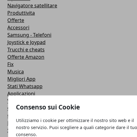
Navigatore satellitare
Produttivita
Offerte
Accessori
Samsung - Telefoni
Joystick e Joypad
Trucchi e cheats
Offerte Amazon
Fix
Musica
Migliori App
Stati Whatsapp
Applicazioni
Viaggi
Consenso sui Cookie
Galaxy Note 5
Google Play
Utilizziamo i cookie per ottimizzare il nostro sito web e il
Fotografia
nostro servizio. Puoi scegliere a quali categorie dare il tu
Stile di vita
consenso.