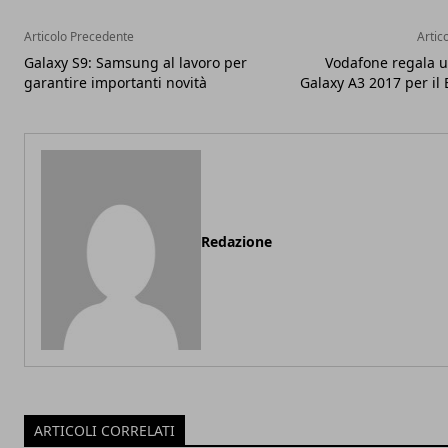
Articolo Precedente
Artic
Galaxy S9: Samsung al lavoro per
Vodafone regala 
garantire importanti novità
Galaxy A3 2017 per il 
Redazione
ARTICOLI CORRELATI