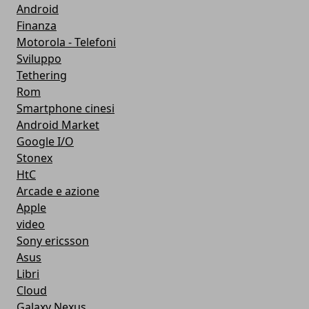
Android
Finanza
Motorola - Telefoni
Sviluppo
Tethering
Rom
Smartphone cinesi
Android Market
Google I/O
Stonex
HtC
Arcade e azione
Apple
video
Sony ericsson
Asus
Libri
Cloud
Galaxy Nexus