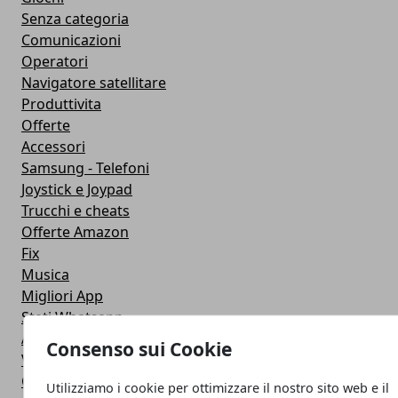
Senza categoria
Comunicazioni
Operatori
Navigatore satellitare
Produttivita
Offerte
Accessori
Samsung - Telefoni
Joystick e Joypad
Trucchi e cheats
Offerte Amazon
Fix
Musica
Migliori App
Stati Whatsapp
Applicazioni
Consenso sui Cookie
Viaggi
Galaxy Note 5
Utilizziamo i cookie per ottimizzare il nostro sito web e il