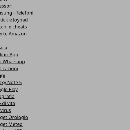
essori
sung - Telefoni
stick e Joypad
cchi e cheats
erte Amazon
ica
liori App
ti Whatsapp
licazioni
ggi
axy Note 5
gle Play
ografia
e di vita
ivirus
get Orologio
get Meteo