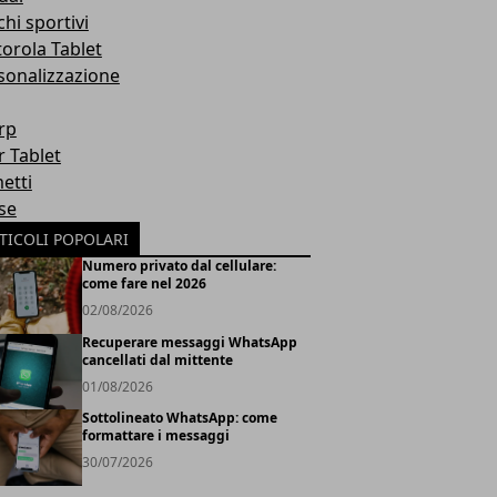
hi sportivi
orola Tablet
sonalizzazione
rp
r Tablet
etti
se
TICOLI POPOLARI
Numero privato dal cellulare:
come fare nel 2026
02/08/2026
Recuperare messaggi WhatsApp
cancellati dal mittente
01/08/2026
Sottolineato WhatsApp: come
formattare i messaggi
30/07/2026