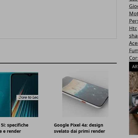
Gioc
Mot
Per
Htc
sha
Ace
Fum
Cor
AR
5i: specifiche
Google Pixel 4a: design
e e render
svelato dai primi render