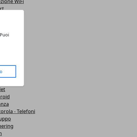
ezione WiFi
rt
teo
ting
lazione
 Puoi
 Telefoni
sporti
ute
gets
dboard VR
to
mware
wei
let
roid
anza
orola - Telefoni
luppo
hering
m