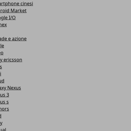
rtphone cinesi
roid Market
gle I/O
nex
ade e azione
le
eo
y ericsson
s
i
ud
axy Nexus
us 3
us s
mors
d
y
ual