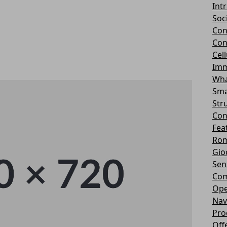
Int
Soc
Con
Con
Cel
Imm
Wha
Sma
Str
Con
Fea
Rom
Gio
Sen
Com
Ope
Nav
Pro
Off