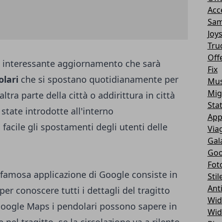
Acc
Sam
Joy
Tru
Off
interessante aggiornamento che sarà
Fix
lari
che si spostano quotidianamente per
Mus
Mig
ltra parte della città o addirittura in città
Sta
state introdotte all'interno
App
 facile gli spostamenti degli utenti delle
Via
Gal
Goo
Fot
a famosa applicazione di Google consiste in
Stil
Ant
per conoscere tutti i dettagli del tragitto
Wid
 Google Maps i pendolari possono sapere in
Wid