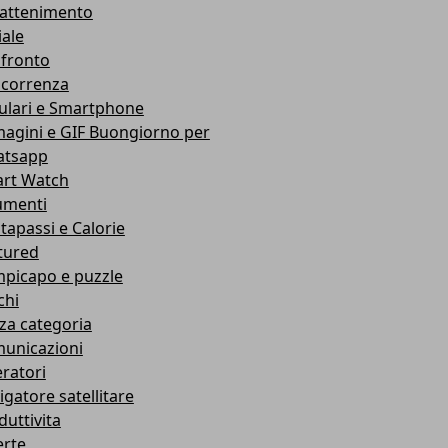
rattenimento
iale
fronto
correnza
lulari e Smartphone
agini e GIF Buongiorno per
tsapp
rt Watch
umenti
tapassi e Calorie
tured
picapo e puzzle
chi
za categoria
unicazioni
ratori
igatore satellitare
duttivita
erte