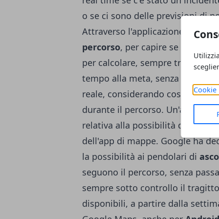
real time se c'è stato un incidente
o se ci sono delle previsioni di po
Attraverso l'applicazione si può
Cons
percorso
, per capire se ci sono 
Utilizzi
per calcolare, sempre tramite l'a
sceglie
tempo alla meta, senza troppi rita
Cookie 
reale, considerando costantement
durante il percorso. Un'altra funz
relativa alla possibilità di gestire
dell'app di mappe. Google ha dec
la possibilità ai pendolari di
asco
seguono il percorso, senza passar
sempre sotto controllo il tragitt
disponibili, a partire dalla setti