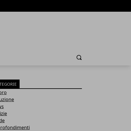
Cerca
TEGORIE
oro
ruzione
ws
izie
de
rofondimenti