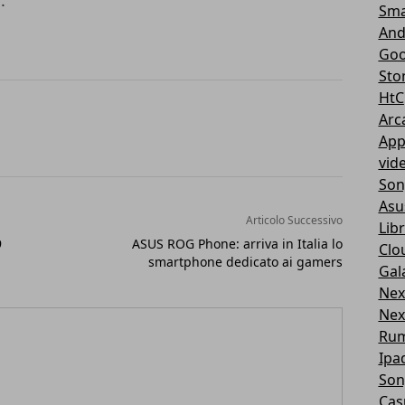
d
.
Sma
And
Goo
Sto
HtC
Arc
App
vid
Son
Asu
Articolo Successivo
Libr
9
ASUS ROG Phone: arriva in Italia lo
Clo
smartphone dedicato ai gamers
Gal
Nex
Nex
Ru
Ipa
Son
Cas