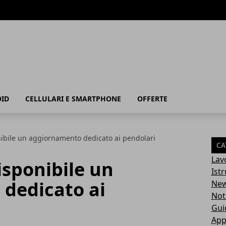
ID
CELLULARI E SMARTPHONE
OFFERTE
ibile un aggiornamento dedicato ai pendolari
CA
Lav
isponibile un
Ist
dedicato ai
Ne
Not
Gui
App