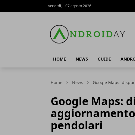
venerdì, il 07 agosto 2026
AndroidAy
HOME
NEWS
GUIDE
ANDRO
Home
News
Google Maps: dispon
Google Maps: d
aggiornamento 
pendolari