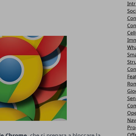
Int
Soc
Con
Con
Cel
Imm
Wha
Sma
Str
Con
Fea
Rom
Gio
Sen
Com
Ope
Nav
Pro
Off
le Chrome
, che si prepara a bloccare la