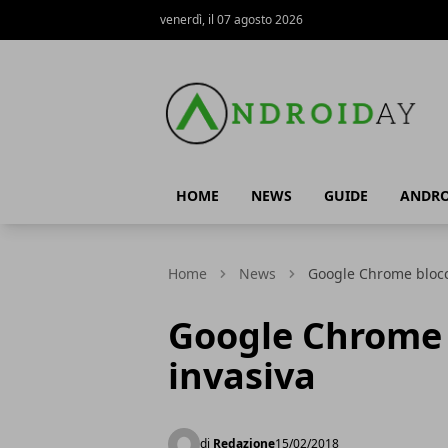
venerdì, il 07 agosto 2026
AndroidAy
HOME
NEWS
GUIDE
ANDRO
Home
News
Google Chrome blocca
Google Chrome b
invasiva
di
Redazione
15/02/2018