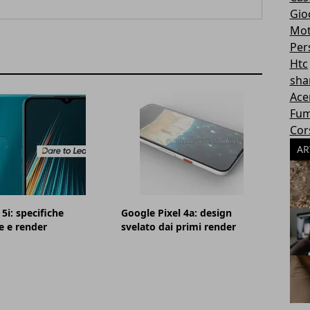
Gioc
Mot
Per
Htc
sha
Ace
Fum
Cor
AR
5i: specifiche
Google Pixel 4a: design
e e render
svelato dai primi render