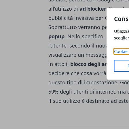
all’utilizzo di
ad blocker
. Si parl
pubblicità invasiva per Google C
Cons
Soprattutto verranno penalizzati 
Utilizzi
popup
. Nello specifico, per qua
sceglie
l’utente, secondo il nuovo siste
Cookie 
visualizzare un messaggio, con i
in atto il
blocco degli annunci
in
decidere che cosa vorrà fare, perc
questo tipo di impostazione. Go
59% degli utenti di internet, ma 
il suo utilizzo è destinato ad est