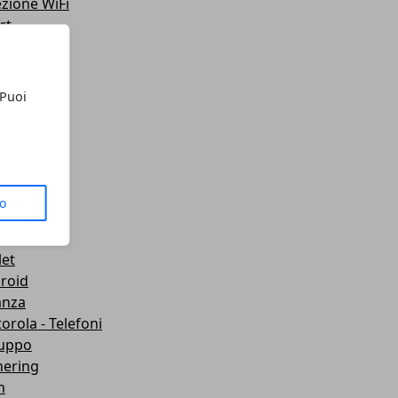
ezione WiFi
rt
teo
ting
lazione
 Puoi
 Telefoni
sporti
ute
gets
dboard VR
to
mware
wei
let
roid
anza
orola - Telefoni
luppo
hering
m