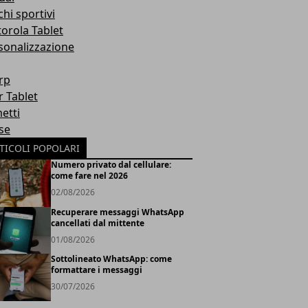
hi sportivi
orola Tablet
sonalizzazione
rp
r Tablet
etti
se
TICOLI POPOLARI
Numero privato dal cellulare:
come fare nel 2026
02/08/2026
Recuperare messaggi WhatsApp
cancellati dal mittente
01/08/2026
Sottolineato WhatsApp: come
formattare i messaggi
30/07/2026