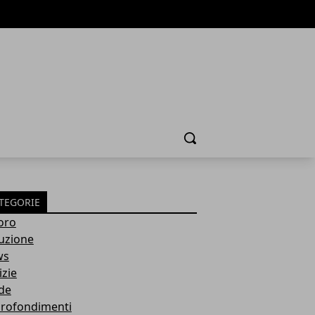
Cerca
TEGORIE
oro
ruzione
ws
izie
de
rofondimenti