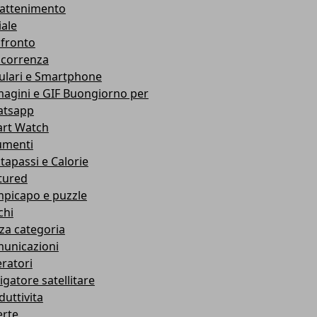
rattenimento
iale
fronto
correnza
lulari e Smartphone
agini e GIF Buongiorno per
tsapp
rt Watch
umenti
tapassi e Calorie
tured
picapo e puzzle
chi
za categoria
unicazioni
ratori
igatore satellitare
duttivita
erte