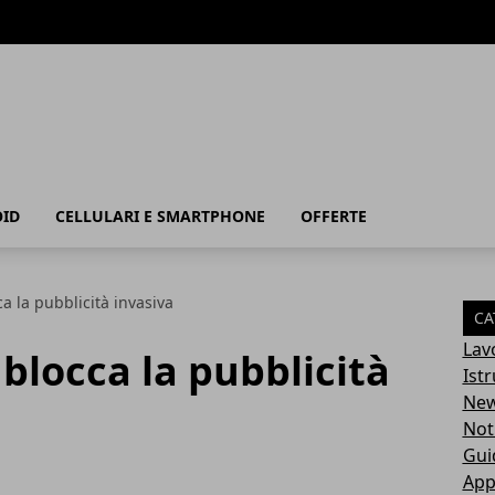
ID
CELLULARI E SMARTPHONE
OFFERTE
 la pubblicità invasiva
CA
Lav
locca la pubblicità
Ist
Ne
Not
Gui
App