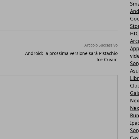
Sma
And
Goo
Sto
HtC
Arc
Articolo Successivo
App
Android: la prossima versione sarà Pistachio
vid
Ice Cream
Son
Asu
Libr
Clo
Gal
Nex
Nex
Ru
Ipa
Son
Cas