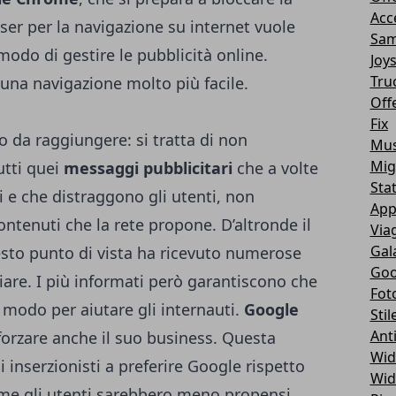
Acc
wser per la navigazione su internet vuole
Sam
do di gestire le pubblicità online.
Joy
Tru
e una navigazione molto più facile.
Off
Fix
o da raggiungere: si tratta di non
Mus
Mig
utti quei
messaggi pubblicitari
che a volte
Sta
i e che distraggono gli utenti, non
App
ntenuti che la rete propone. D’altronde il
Via
Gal
sto punto di vista ha ricevuto numerose
Goo
iare. I più informati però garantiscono che
Fot
 modo per aiutare gli internauti.
Google
Stil
Ant
fforzare anche il suo business. Questa
Wid
inserzionisti a preferire Google rispetto
Wid
ome gli utenti sarebbero meno propensi