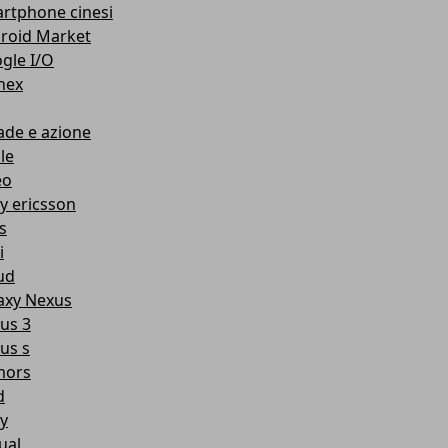
rtphone cinesi
roid Market
gle I/O
nex
ade e azione
le
eo
y ericsson
s
i
ud
axy Nexus
us 3
us s
mors
d
y
ual