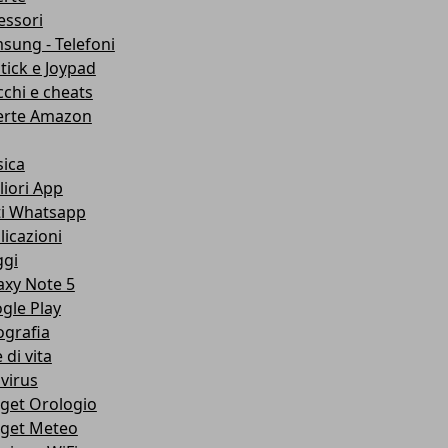
essori
sung - Telefoni
stick e Joypad
cchi e cheats
erte Amazon
ica
liori App
ti Whatsapp
licazioni
ggi
axy Note 5
gle Play
ografia
e di vita
ivirus
get Orologio
get Meteo