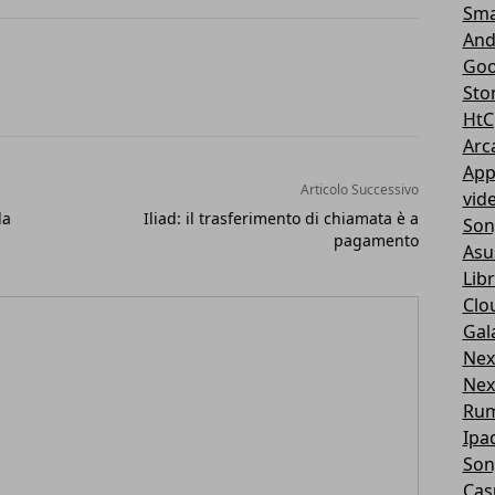
Sma
And
Goo
Sto
HtC
Arc
App
Articolo Successivo
vid
la
Iliad: il trasferimento di chiamata è a
Son
pagamento
Asu
Libr
Clo
Gal
Nex
Nex
Ru
Ipa
Son
Cas