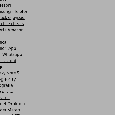
essori
sung - Telefoni
stick e Joypad
cchi e cheats
erte Amazon
ica
liori App
ti Whatsapp
licazioni
ggi
axy Note 5
gle Play
ografia
e di vita
ivirus
get Orologio
get Meteo