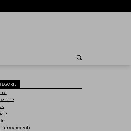
Cerca
TEGORIE
oro
ruzione
ws
izie
de
rofondimenti