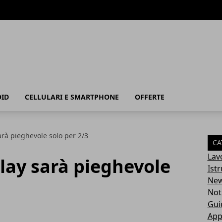
ID
CELLULARI E SMARTPHONE
OFFERTE
sarà pieghevole solo per 2/3
CA
Lav
play sarà pieghevole
Ist
Ne
Not
Gui
App