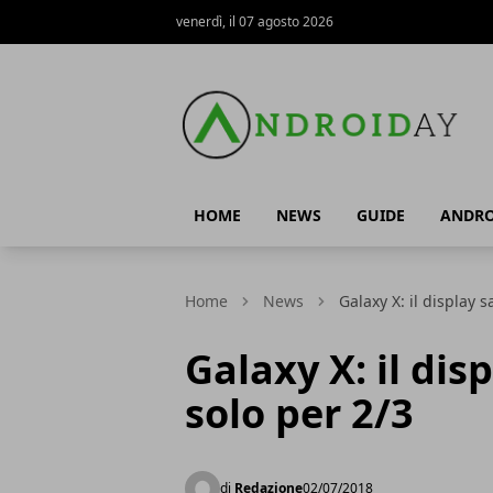
venerdì, il 07 agosto 2026
AndroidAy
HOME
NEWS
GUIDE
ANDRO
Home
News
Galaxy X: il display 
Galaxy X: il dis
solo per 2/3
di
Redazione
02/07/2018