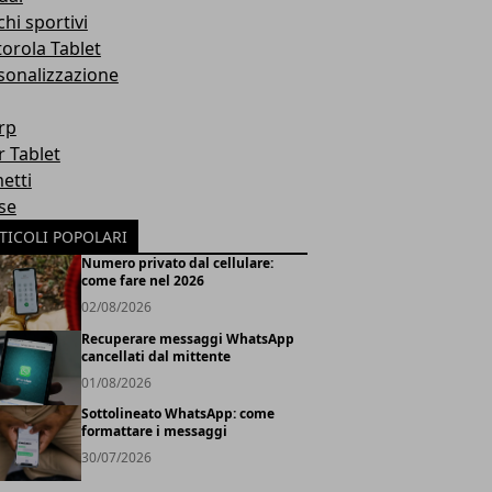
hi sportivi
orola Tablet
sonalizzazione
rp
r Tablet
etti
se
TICOLI POPOLARI
Numero privato dal cellulare:
come fare nel 2026
02/08/2026
Recuperare messaggi WhatsApp
cancellati dal mittente
01/08/2026
Sottolineato WhatsApp: come
formattare i messaggi
30/07/2026