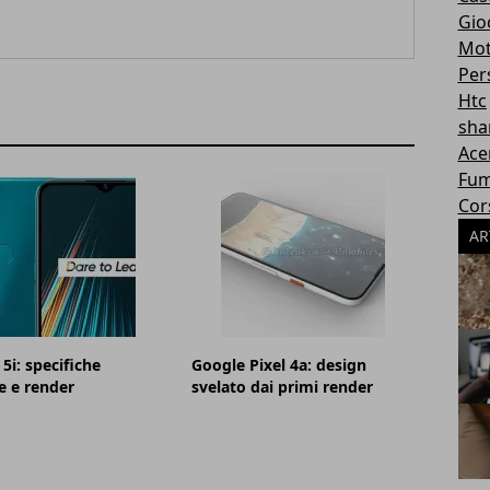
Gioc
Mot
Per
Htc
sha
Ace
Fum
Cor
AR
5i: specifiche
Google Pixel 4a: design
e e render
svelato dai primi render