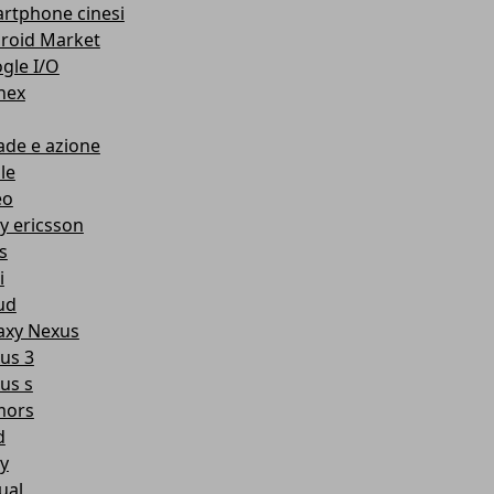
rtphone cinesi
roid Market
gle I/O
nex
ade e azione
le
eo
y ericsson
s
i
ud
axy Nexus
us 3
us s
mors
d
y
ual