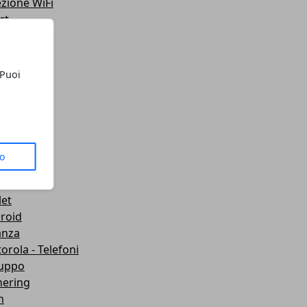
ezione WiFi
rt
teo
ting
lazione
 Puoi
 Telefoni
sporti
ute
gets
dboard VR
to
mware
wei
let
roid
anza
orola - Telefoni
luppo
hering
m