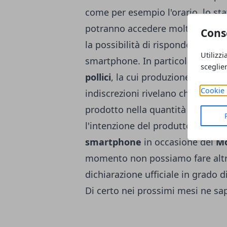
come per esempio l'orario, lo stat
potranno accedere molto più ve
Cons
la possibilità di rispondere ad u
Utilizzi
smartphone. In particolare gli in
sceglie
pollici
, la cui produzione inizier
Cookie 
indiscrezioni rivelano che quest
prodotto nella quantità di un mil
l'intenzione del produttore sareb
smartphone
in occasione del
Mo
momento non possiamo fare altro
dichiarazione ufficiale in grado di
Di certo nei prossimi mesi ne sa