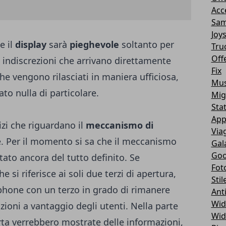
Acc
Sam
Joy
e il
display
sarà
pieghevole
soltanto per
Tru
Off
 indiscrezioni che arrivano direttamente
Fix
 che vengono rilasciati in maniera ufficiosa,
Mus
to nulla di particolare.
Mig
Sta
App
izi che riguardano il
meccanismo di
Via
 Per il momento si sa che il meccanismo
Gal
Goo
tato ancora del tutto definito. Se
Fot
 si riferisce ai soli due terzi di apertura,
Stil
hone con un terzo in grado di rimanere
Ant
Wid
zioni a vantaggio degli utenti. Nella parte
Wid
ta verrebbero mostrate delle informazioni,