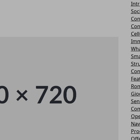
Int
Soc
Con
Con
Cel
Imm
Wha
Sma
Str
Con
Fea
Rom
Gio
Sen
Com
Ope
Nav
Pro
Off