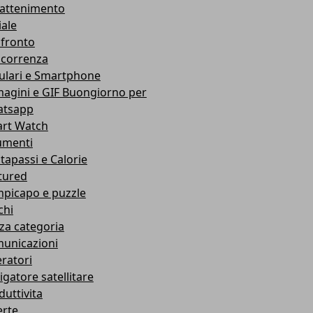
rattenimento
iale
fronto
correnza
lulari e Smartphone
agini e GIF Buongiorno per
tsapp
rt Watch
umenti
tapassi e Calorie
tured
picapo e puzzle
chi
za categoria
unicazioni
ratori
igatore satellitare
duttivita
erte