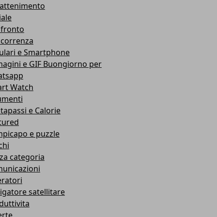
rattenimento
iale
fronto
correnza
lulari e Smartphone
agini e GIF Buongiorno per
tsapp
rt Watch
umenti
tapassi e Calorie
tured
picapo e puzzle
chi
za categoria
unicazioni
ratori
igatore satellitare
duttivita
erte