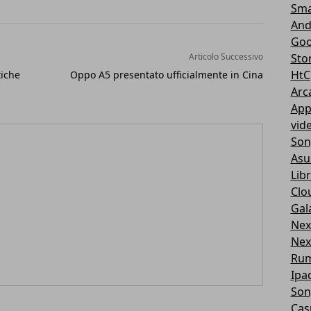
Sma
And
Goo
Articolo Successivo
Sto
HtC
tiche
Oppo A5 presentato ufficialmente in Cina
Arc
App
vid
Son
Asu
Libr
Clo
Gal
Nex
Nex
Ru
Ipa
Son
Cas