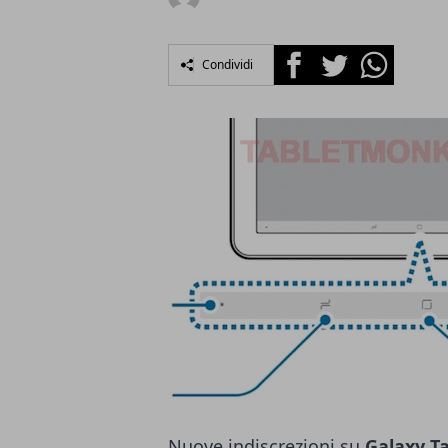
Facebook
Twitter
Whatsapp
Condividi
Nuove indiscrezioni su
Galaxy T