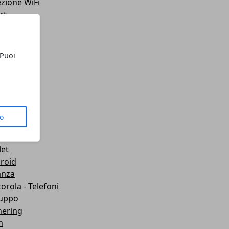
ezione WiFi
rt
teo
ting
lazione
 Puoi
 Telefoni
sporti
ute
gets
dboard VR
to
mware
wei
let
roid
anza
orola - Telefoni
luppo
hering
m