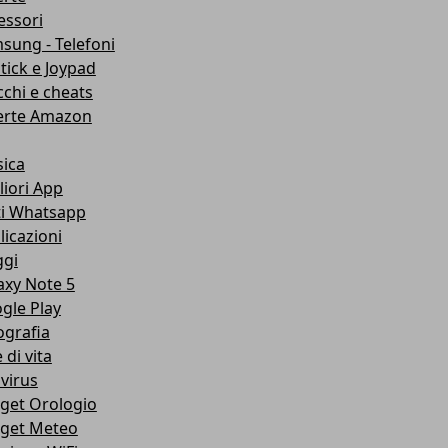
essori
sung - Telefoni
stick e Joypad
cchi e cheats
erte Amazon
ica
liori App
ti Whatsapp
licazioni
ggi
axy Note 5
gle Play
ografia
e di vita
ivirus
get Orologio
get Meteo