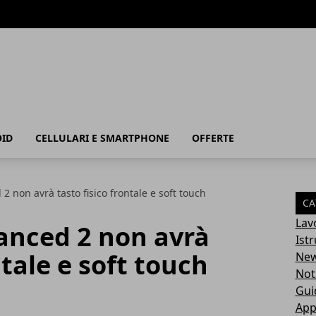
ID
CELLULARI E SMARTPHONE
OFFERTE
 non avrà tasto fisico frontale e soft touch
CA
Lav
anced 2 non avrà
Ist
ntale e soft touch
Ne
Not
Gui
App