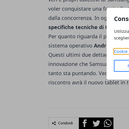
voler conquistare una fascia di u
dalla concorrenza. In ogni caso 
Cons
specifiche tecniche di Galaxy 
Utilizzi
Per quanto riguarda il processore,
sceglie
sistema operativo
Android 8.0 O
Cookie 
Questi ultimi due dettagli rapp
innovazione che Samsung non vu
tanto sta puntando. Vedremo se q
riscontro avrà il nuovo tablet in 
Facebook
Twitter
Whatsapp
Condividi