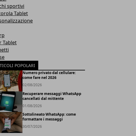
hi sportivi
orola Tablet
sonalizzazione
rp
r Tablet
etti
se
TICOLI POPOLARI
Numero privato dal cellulare:
come fare nel 2026
02/08/2026
Recuperare messaggi WhatsApp
cancellati dal mittente
01/08/2026
Sottolineato WhatsApp: come
formattare i messaggi
30/07/2026