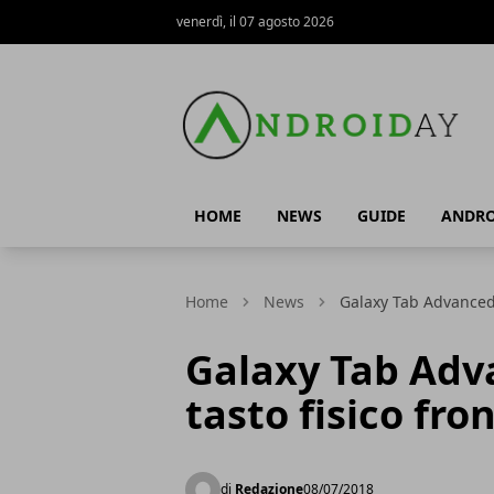
venerdì, il 07 agosto 2026
AndroidAy
HOME
NEWS
GUIDE
ANDRO
Home
News
Galaxy Tab Advanced 2
Galaxy Tab Adv
tasto fisico fro
di
Redazione
08/07/2018