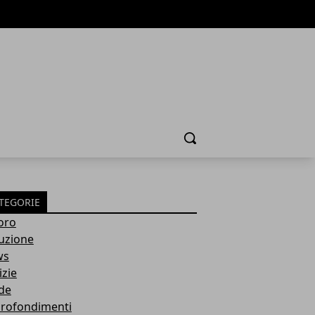
Cerca
TEGORIE
oro
ruzione
ws
izie
de
rofondimenti