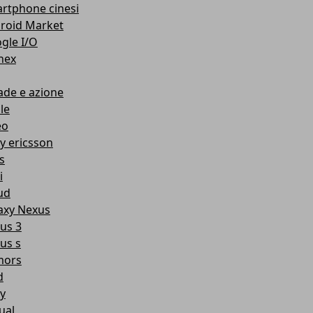
rtphone cinesi
roid Market
gle I/O
nex
ade e azione
le
eo
y ericsson
s
i
ud
axy Nexus
us 3
us s
mors
d
y
ual