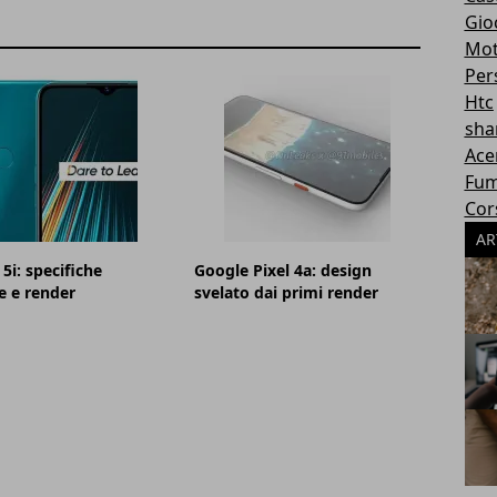
Gioc
Mot
Per
Htc
sha
Ace
Fum
Cor
AR
5i: specifiche
Google Pixel 4a: design
e e render
svelato dai primi render