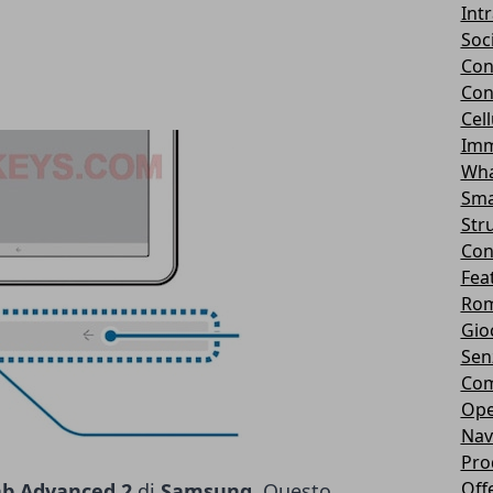
Int
Soc
Con
Con
Cel
Imm
Wha
Sma
Str
Con
Fea
Rom
Gio
Sen
Com
Ope
Nav
Pro
Off
ab Advanced 2
di
Samsung
. Questo