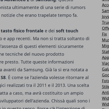
Acc
onista ultimamente di una serie di rumors
Sam
notizie che erano trapelate tempo fa.
Joy
Tru
Off
l
tasto fisico frontale
e dei
soft touch
Fix
 e app recenti. Ma non si tratta soltanto di
Mus
Mig
l'assenza di questi elementi sicuramente
Sta
iche tecniche del nuovo prodotto
App
re presto. Tutte queste informazioni
Via
Gal
 avanti da Samsung. Già la si era notata a
Goo
 S8
. È come se l'azienda volesse ritornare al
Fot
i realizzati tra il 2011 e il 2013. Una scelta
Stil
Ant
atta a caso, ma avrà costituito un ampio
Wid
viluppatori dell'azienda. Chissà quali sono i
Wid
 in questo senso. Forse c'è l'intenzione di