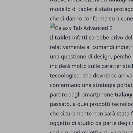
modello di tablet è stato protag
che ci danno conferma su alcune 
Il
tablet
infatti sarebbe privo de
relativamente ai comandi indietro
una questione di design, perché 
inciderà molto sulle caratterist
tecnologico, che dovrebbe arriva
confermano una strategia portata
partire dagli smartphone
Galaxy
passato, a quei prodotti tecnologic
che sicuramente non sarà stata f
oggetto di studio da parte degli s
veri e propri obiettivi di Samsung