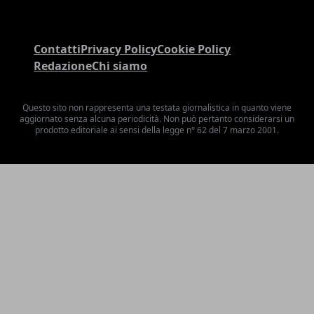
Contatti
Privacy Policy
Cookie Policy
Redazione
Chi siamo
Questo sito non rappresenta una testata giornalistica in quanto viene
aggiornato senza alcuna periodicità. Non può pertanto considerarsi un
prodotto editoriale ai sensi della legge n° 62 del 7 marzo 2001.