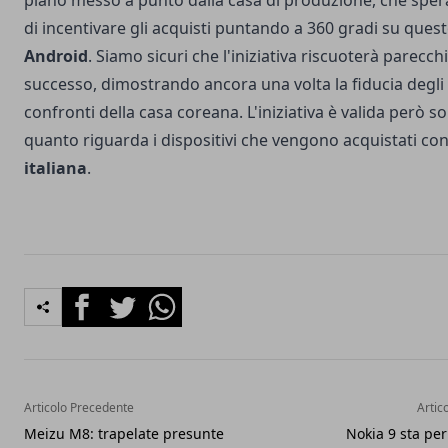
piano messo a punto dalla casa di produzione, che spe
di incentivare gli acquisti puntando a 360 gradi su ques
Android
. Siamo sicuri che l'iniziativa riscuoterà parecch
successo, dimostrando ancora una volta la fiducia degli 
confronti della casa coreana. L'iniziativa è valida però s
quanto riguarda i dispositivi che vengono acquistati co
italiana
.
Facebook
Twitter
Whatsapp
Articolo Precedente
Artic
Meizu M8: trapelate presunte
Nokia 9 sta per 