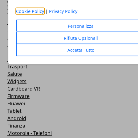
Antivirus
Widget Orologio
Cookie Policy
|
Privacy Policy
Widget Meteo
Ricezione WiFi
Personalizza
Sport
Meteo
Rifiuta Opzionali
Rooting
Accetta Tutto
Emulazione
Lg - Telefoni
Trasporti
Salute
Widgets
Cardboard VR
Firmware
Huawei
Tablet
Android
Finanza
Motorola - Telefoni