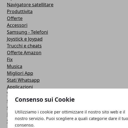
Navigatore satellitare
Produttivita
Offerte
Accessori
Samsung - Telefoni
Joystick e Joypad
Trucchi e cheats
Offerte Amazon
Fix
Musica
Migliori App
Stati Whatsapp
Applicazioni
Viaggi
Consenso sui Cookie
Galaxy Note 5
Google Play
Utilizziamo i cookie per ottimizzare il nostro sito web e il
Fotografia
nostro servizio. Puoi scegliere a quali categorie dare il tu
Stile di vita
consenso.