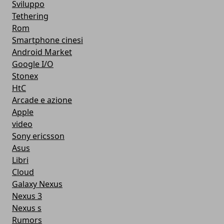
Sviluppo
Tethering
Rom
Smartphone cinesi
Android Market
Google I/O
Stonex
HtC
Arcade e azione
Apple
video
Sony ericsson
Asus
Libri
Cloud
Galaxy Nexus
Nexus 3
Nexus s
Rumors