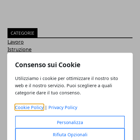
CATEGORIE
Lavoro
Istruzione
News
Consenso sui Cookie
Notizie
Guide
Utilizziamo i cookie per ottimizzare il nostro sito
Approfondimenti
web e il nostro servizio. Puoi scegliere a quali
Intrattenimento
categorie dare il tuo consenso.
Sociale
Confronto
Cookie Policy
|
Privacy Policy
Concorrenza
Cellulari e Smartphone
Personalizza
Immagini e GIF Buongiorno per Whatsapp
Smart Watch
Rifiuta Opzionali
Strumenti