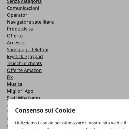
Senza categoria
Comunicazioni
Operatori
Navigatore satellitare
Produttivita
Offerte
Accessori
Samsung - Telefoni
Joystick e Joypad
Trucchi e cheats
Offerte Amazon
Fix
Musica
Migliori App
Stati Whatsapp
Applicazioni
Consenso sui Cookie
Viaggi
Galaxy Note 5
Utilizziamo i cookie per ottimizzare il nostro sito web e il
Google Play