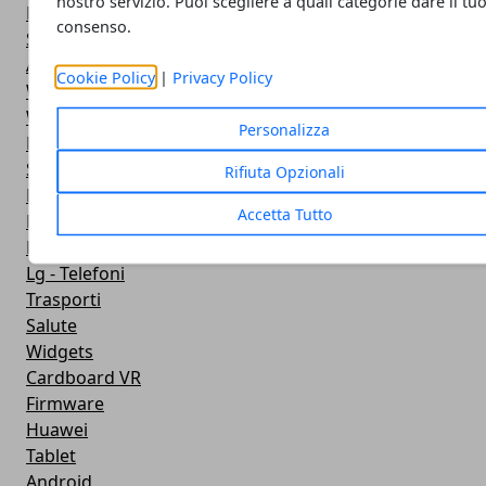
nostro servizio. Puoi scegliere a quali categorie dare il tu
Fotografia
consenso.
Stile di vita
Antivirus
Cookie Policy
|
Privacy Policy
Widget Orologio
Widget Meteo
Personalizza
Ricezione WiFi
Sport
Rifiuta Opzionali
Meteo
Accetta Tutto
Rooting
Emulazione
Lg - Telefoni
Trasporti
Salute
Widgets
Cardboard VR
Firmware
Huawei
Tablet
Android