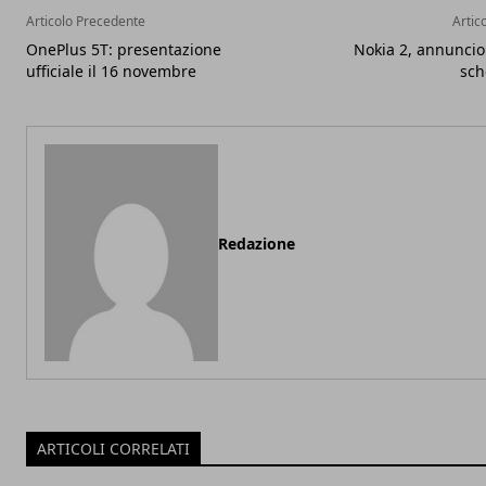
Articolo Precedente
Artic
OnePlus 5T: presentazione
Nokia 2, annuncio u
ufficiale il 16 novembre
sch
Redazione
ARTICOLI CORRELATI