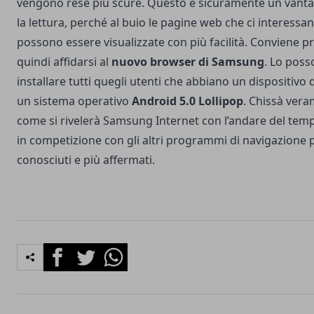
vengono rese più scure. Questo è sicuramente un vanta
la lettura, perché al buio le pagine web che ci interessan
possono essere visualizzate con più facilità. Conviene p
quindi affidarsi al
nuovo browser di Samsung
. Lo pos
installare tutti quegli utenti che abbiano un dispositivo 
un sistema operativo
Android 5.0 Lollipop
. Chissà ver
come si rivelerà Samsung Internet con l’andare del te
in competizione con gli altri programmi di navigazione 
conosciuti e più affermati.
Facebook
Twitter
Whatsapp