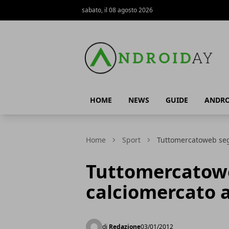
sabato, il 08 agosto 2026
AndroidAy
HOME
NEWS
GUIDE
ANDRO
Home
Sport
Tuttomercatoweb seg
Tuttomercatowe
calciomercato 
di
Redazione
03/01/2012