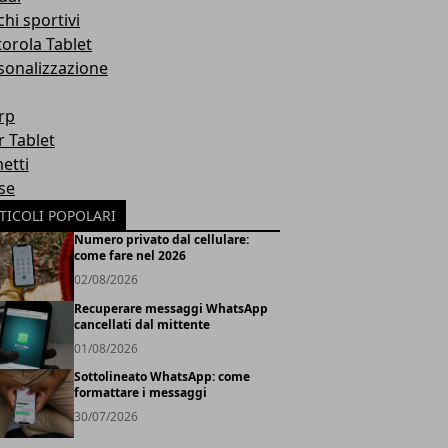
hi sportivi
orola Tablet
sonalizzazione
rp
r Tablet
etti
se
TICOLI POPOLARI
Numero privato dal cellulare:
come fare nel 2026
02/08/2026
Recuperare messaggi WhatsApp
cancellati dal mittente
01/08/2026
Sottolineato WhatsApp: come
formattare i messaggi
30/07/2026