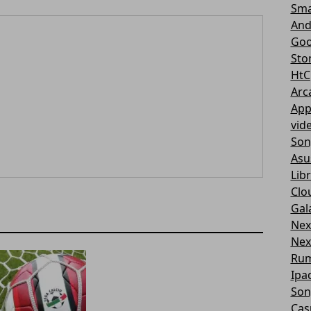
Sma
And
Goo
Sto
HtC
Arc
App
vid
Son
Asu
Libr
Clo
Gal
Nex
Nex
Ru
Ipa
Son
Cas