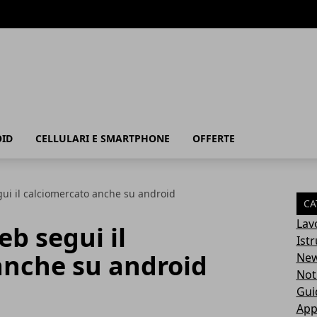
ID
CELLULARI E SMARTPHONE
OFFERTE
ui il calciomercato anche su android
CA
Lav
b segui il
Ist
anche su android
Ne
Not
Gui
App