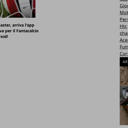
Gioc
Mot
Per
ster, arriva l'app
Htc
va per il Fantacalcio
sha
oid!
Ace
Fum
Cor
AR