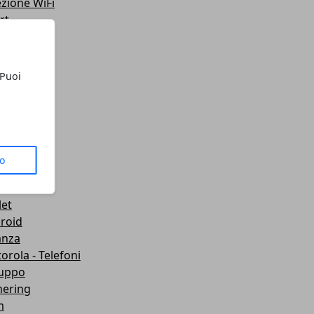
ezione WiFi
rt
teo
ting
lazione
 Puoi
 Telefoni
sporti
ute
gets
dboard VR
to
mware
wei
let
roid
anza
orola - Telefoni
luppo
hering
m