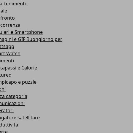
rattenimento
iale
fronto
correnza
lulari e Smartphone
agini e GIF Buongiorno per
tsapp
rt Watch
umenti
tapassi e Calorie
tured
picapo e puzzle
chi
za categoria
unicazioni
ratori
igatore satellitare
duttivita
erte