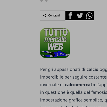
Facebook
Twitter
Whatsapp
Condividi
Per gli appassionati di
calcio
oggi
imperdibile per seguire costant
invernale di
calciomercato
. [ap
in questione è quella del famosi
impostazione grafica semplice, q