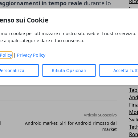
Ric
aggiornamenti in tempo reale
durante lo
Spo
 tramite il tasto di menù fisico si può
Me
enso sui Cookie
e, soprattutto, al calendario completo e alla
Roo
Emu
amo i cookie per ottimizzare il nostro sito web e il nostro servizio.
Lg -
re a quali categorie dare il tuo consenso.
Tra
Sal
Policy
|
Privacy Policy
Wid
Car
Personalizza
Rifiuta Opzionali
Accetta Tut
Fir
Hua
Tab
And
Fin
Mot
Articolo Successivo
Svi
d
Android market: Siri for Android rimosso dal
Tet
market
Ro