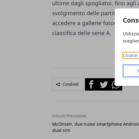
ultime dagli spogliatoi, fino agli
svolgimento delle partite. Inoltre
Cons
accedere a gallerie fotografiche 
classifica delle serie A.
Utilizzi
sceglie
Cookie 
Facebook
Twitter
Whatsapp
Condividi
Articolo Precedente
McOnsen, due nuovi smartphone Androi
dual sim