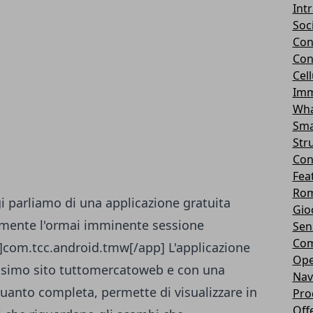
Int
Soc
Con
Con
Cel
Imm
Wha
Sma
Str
Con
Fea
Rom
 parliamo di una applicazione gratuita
Gio
emente l'ormai imminente sessione
Sen
Com
p]com.tcc.android.tmw[/app] L'applicazione
Ope
ssimo sito
tuttomercatoweb
e con una
Nav
uanto completa, permette di visualizzare in
Pro
Off