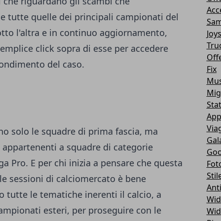
i che riguardano gli scambi che
Acc
e tutte quelle dei principali campionati del
Sam
to l'altra e in continuo aggiornamento,
Joy
Tru
mplice click sopra di esse per accedere
Off
ofondimento del caso.
Fix
Mus
Mig
Sta
App
Via
no solo le squadre di prima fascia, ma
Gal
i appartenenti a squadre di categorie
Goo
 lega Pro. E per chi inizia a pensare che questa
Fot
Stil
elle sessioni di calciomercato è bene
Ant
 tutte le tematiche inerenti il calcio, a
Wid
campionati esteri, per proseguire con le
Wid