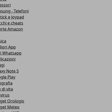
essori
sung - Telefoni
stick e Joypad
cchi e cheats
erte Amazon
ica
liori App
ti Whatsapp
licazioni
ggi
axy Note 5
gle Play
ografia
e di vita
ivirus
get Orologio
get Meteo