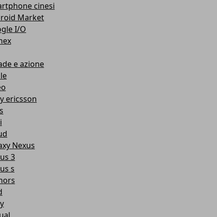
rtphone cinesi
roid Market
gle I/O
nex
ade e azione
le
eo
y ericsson
s
i
ud
axy Nexus
us 3
us s
mors
d
y
ual