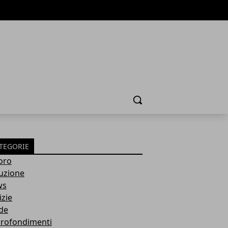
Cerca
TEGORIE
oro
ruzione
ws
izie
de
rofondimenti