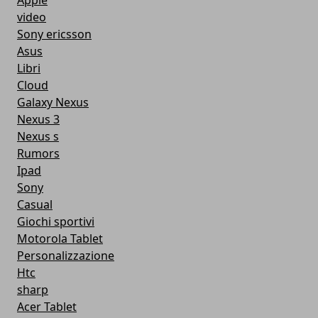
Apple
video
Sony ericsson
Asus
Libri
Cloud
Galaxy Nexus
Nexus 3
Nexus s
Rumors
Ipad
Sony
Casual
Giochi sportivi
Motorola Tablet
Personalizzazione
Htc
sharp
Acer Tablet