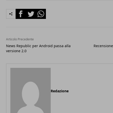
Facebook
Twitter
Whatsapp
Articolo Precedente
News Republic per Android passa alla
Recensione
versione 2.0
Redazione