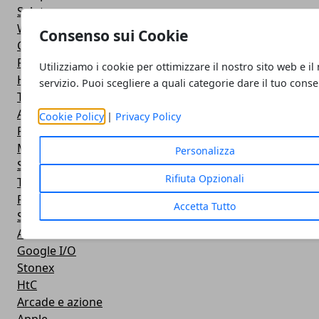
Salute
Widgets
Consenso sui Cookie
Cardboard VR
Firmware
Utilizziamo i cookie per ottimizzare il nostro sito web e il
Huawei
servizio. Puoi scegliere a quali categorie dare il tuo cons
Tablet
Android
Cookie Policy
|
Privacy Policy
Finanza
Motorola - Telefoni
Personalizza
Sviluppo
Rifiuta Opzionali
Tethering
Rom
Accetta Tutto
Smartphone cinesi
Android Market
Google I/O
Stonex
HtC
Arcade e azione