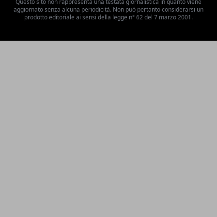
Questo sito non rappresenta una testata giornalistica in quanto viene
aggiornato senza alcuna periodicità. Non può pertanto considerarsi un
prodotto editoriale ai sensi della legge n° 62 del 7 marzo 2001.