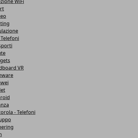
ezione WiFi
rt
teo
ting
lazione
 Telefoni
sporti
ute
gets
dboard VR
mware
wei
let
roid
anza
orola - Telefoni
luppo
hering
m