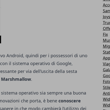
Acc
Sam
Joy
Tru
Off
Fix
Mus
Mig
Sta
tivo Android, quindi per i possessori di uno
App
 con il sistema operativo di Google,
Via
Gal
essante per via dell’uscita della sesta
Goo
a
Marshmallow
.
Fot
Stil
 sistema operativo sia sempre una buona
Ant
Wid
novazioni che porta, è bene
conoscere
Wid
sapere in che modo cambierà l’utilizzo dei