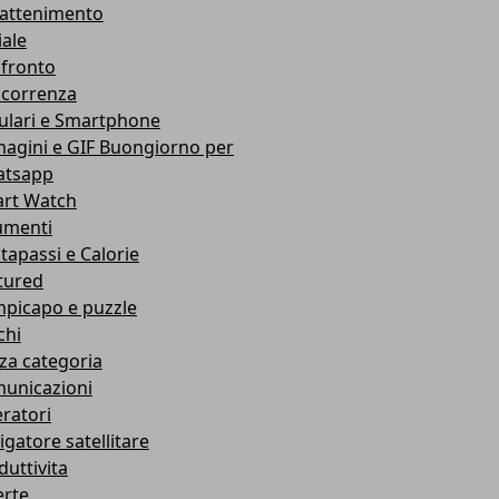
rattenimento
iale
fronto
correnza
lulari e Smartphone
agini e GIF Buongiorno per
tsapp
rt Watch
umenti
tapassi e Calorie
tured
picapo e puzzle
chi
za categoria
unicazioni
ratori
igatore satellitare
duttivita
erte