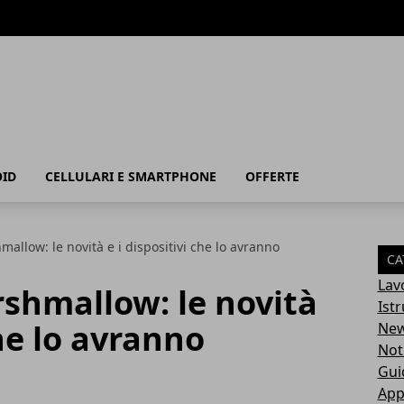
ID
CELLULARI E SMARTPHONE
OFFERTE
allow: le novità e i dispositivi che lo avranno
CA
Lav
shmallow: le novità
Ist
che lo avranno
Ne
Not
Gui
App