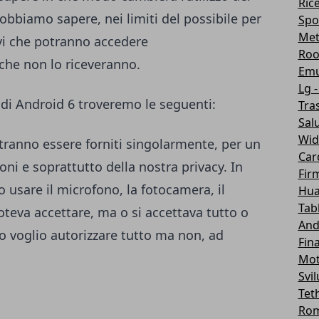
Ric
dobbiamo sapere, nei limiti del possibile per
Spo
Me
ivi che potranno accedere
Roo
 che non lo riceveranno.
Emu
Lg -
 di Android 6 troveremo le seguenti:
Tra
Sal
Wid
tranno essere forniti singolarmente, per un
Car
oni e soprattutto della nostra privacy. In
Fir
o usare il microfono, la fotocamera, il
Hua
Tab
 poteva accettare, ma o si accettava tutto o
And
io voglio autorizzare tutto ma non, ad
Fin
Mot
Svi
Tet
Ro