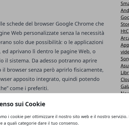
Sma
And
Goo
lle schede del browser Google Chrome che
Sto
HtC
gine Web personalizzate senza la necessità
Arc
erano solo due possibilità: o le applicazioni
App
 ed aprivano lì dentro le pagine Web, o
vid
Son
o il sistema. Da adesso potranno aprire
Asu
 il browser senza però aprirlo fisicamente,
Libr
owser apposito integrato, quindi potendo
Clo
Gal
che” come i preferiti.
Nex
Nex
enso sui Cookie
 impronte digitali:
visto che sempre più
Ru
ermetterà di utilizzarlo agli sviluppatori.
Ipa
amo i cookie per ottimizzare il nostro sito web e il nostro servizio.
Son
tte con l’impronta, e si potrà acquistare da
re a quali categorie dare il tuo consenso.
Cas