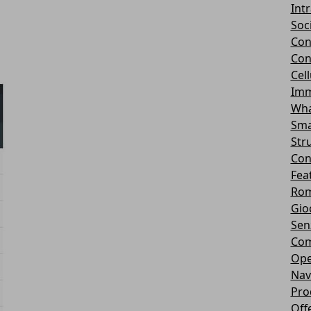
Int
Soc
Con
Con
Cel
Imm
Wha
Sma
Str
Con
Fea
Rom
Gio
Sen
Com
Ope
Nav
Pro
Off