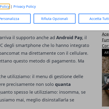
word ogni volta.
Gioc
Policy
|
Privacy Policy
Mot
Per
Personalizza
Rifiuta Opzionali
Accetta Tut
Htc
sha
Ace
rriva il supporto anche ad
Android Pay,
il
Fum
FC degli smartphone che lo hanno integrato
Cor
bancomat ma direttamente con il cellulare.
AR
accettano questo metodo di pagamento. Ma
he utilizziamo: il menu di gestione delle
apere precisamente non solo
quanta
uanto spesso le utilizziamo: insomma, se
usiamo mai, meglio disinstallarla se