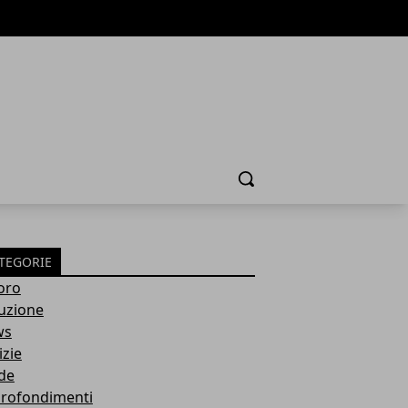
Cerca
TEGORIE
oro
ruzione
ws
izie
de
rofondimenti