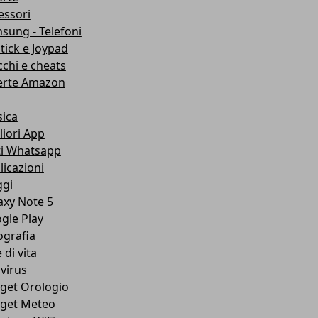
essori
sung - Telefoni
stick e Joypad
cchi e cheats
erte Amazon
ica
liori App
ti Whatsapp
licazioni
ggi
axy Note 5
gle Play
ografia
e di vita
ivirus
get Orologio
get Meteo