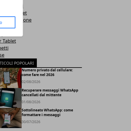
hi sportivi
orola Tablet
sonalizzazione
to
rp
r Tablet
etti
se
TICOLI POPOLARI
Numero privato dal cellulare:
come fare nel 2026
02/08/2026
Recuperare messaggi WhatsApp
cancellati dal mittente
01/08/2026
Sottolineato WhatsApp: come
formattare i messaggi
30/07/2026