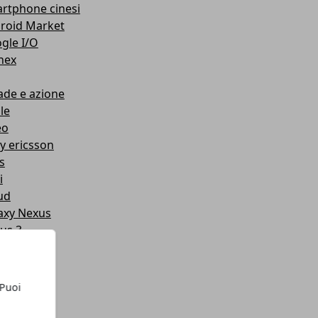
rtphone cinesi
roid Market
gle I/O
nex
ade e azione
le
eo
y ericsson
s
i
ud
axy Nexus
us 3
us s
mors
d
 Puoi
y
ual