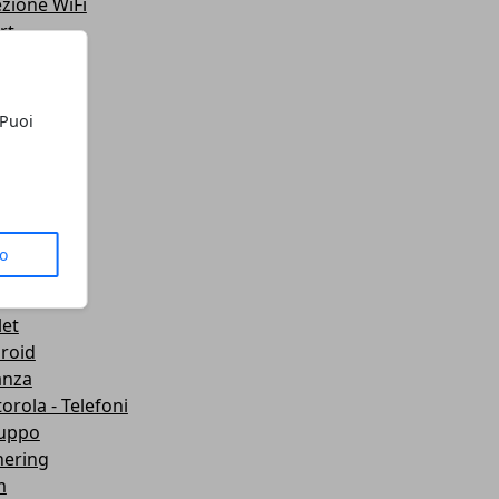
ezione WiFi
rt
teo
ting
lazione
 Puoi
 Telefoni
sporti
ute
gets
dboard VR
to
mware
wei
let
roid
anza
orola - Telefoni
luppo
hering
m