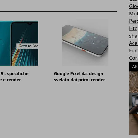
Gioc
Mot
Per
Htc
sha
Ace
Fum
Cor
AR
5i: specifiche
Google Pixel 4a: design
e e render
svelato dai primi render