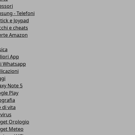
essori
sung - Telefoni
stick e Joypad
cchi e cheats
erte Amazon
ica
liori App
ti Whatsapp
licazioni
ggi
axy Note 5
gle Play
ografia
e di vita
ivirus
get Orologio
get Meteo