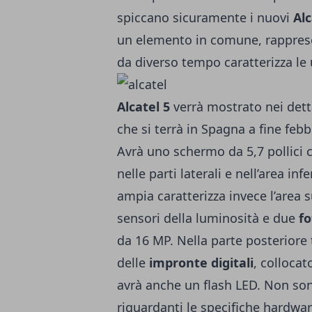
spiccano sicuramente i nuovi
Alc
un elemento in comune, rapprese
da diverso tempo caratterizza le
Alcatel 5
verrà mostrato nei dett
che si terrà in Spagna a fine feb
Avrà uno schermo da 5,7 pollici c
nelle parti laterali e nell’area i
ampia caratterizza invece l’area 
sensori della luminosità e due
f
da 16 MP. Nella parte posteriore 
delle
impronte digitali
, colloca
avrà anche un flash LED. Non son
riguardanti le specifiche hardwa