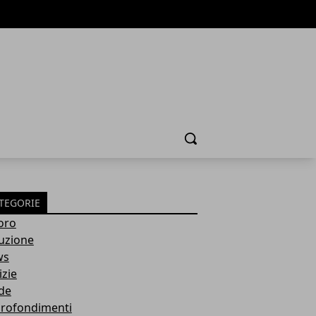
Cerca
TEGORIE
oro
ruzione
ws
izie
de
rofondimenti