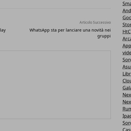
Sma
And
Goo
Articolo Successivo
Sto
lay
WhatsApp sta per lanciare una novità nei
HtC
gruppi
Arc
App
vid
Son
Asu
Libr
Clo
Gal
Nex
Nex
Ru
Ipa
Son
Cas