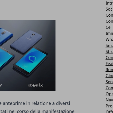
Int
Soc
Con
Con
Cel
Imm
Wha
Sma
Str
Con
Fea
Rom
Gio
Sen
Com
Ope
Nav
 anteprime in relazione a diversi
Pro
tati nel corso della manifestazione
Off