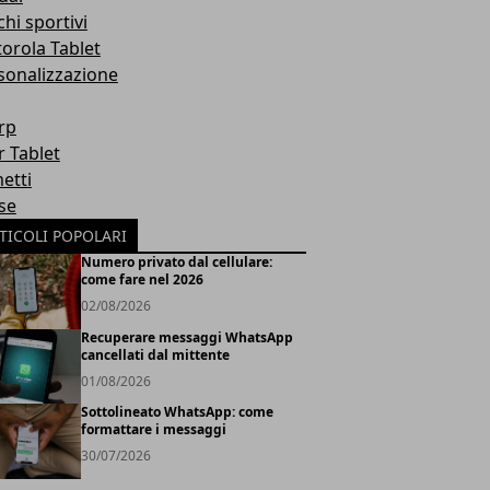
hi sportivi
orola Tablet
sonalizzazione
rp
r Tablet
etti
se
TICOLI POPOLARI
Numero privato dal cellulare:
come fare nel 2026
02/08/2026
Recuperare messaggi WhatsApp
cancellati dal mittente
01/08/2026
Sottolineato WhatsApp: come
formattare i messaggi
30/07/2026