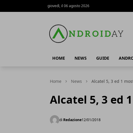
giovedì, il 06 agosto 2026
AndroidAy
HOME
NEWS
GUIDE
ANDRO
Home
News
Alcatel 5, 3 ed 1 mos
Alcatel 5, 3 ed 
di
Redazione
12/01/2018