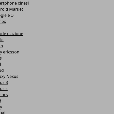
rtphone cinesi
roid Market
gle I/O
nex
ade e azione
le
eo
y ericsson
s
i
ud
axy Nexus
us 3
us s
mors
d
y
ual