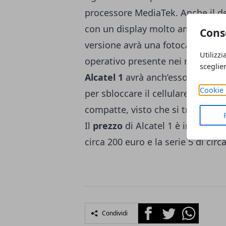
processore MediaTek. Anche il de
con un display molto ampio con 
Cons
versione avrà una fotocamera dop
Utilizzi
operativo presente nei modelli m
sceglie
Alcatel 1
avrà anch’esso uno sche
Cookie 
per sbloccare il cellulare. Le d
compatte, visto che si tratta dell
Il
prezzo
di Alcatel 1 è infatti di
circa 200 euro e la serie 5 di circ
Facebook
Twitter
Whatsapp
Condividi