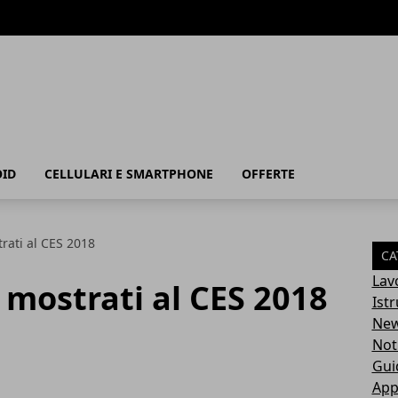
ID
CELLULARI E SMARTPHONE
OFFERTE
trati al CES 2018
CA
Lav
1 mostrati al CES 2018
Ist
Ne
Not
Gui
App