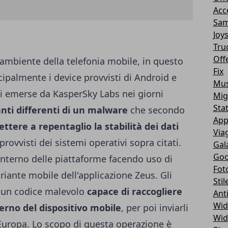
Acc
Sam
Joy
Tru
Off
l'ambiente della telefonia mobile, in questo
Fix
ipalmente i device provvisti di Android e
Mus
ni emerse da KasperSky Labs nei giorni
Mig
Sta
ianti differenti di un malware
che secondo
App
ttere a repentaglio la stabilità dei dati
Via
provvisti dei sistemi operativi sopra citati.
Gal
Goo
l'interno delle piattaforme facendo uso di
Fot
ariante mobile dell'applicazione Zeus. Gli
Stil
re un codice malevolo
capace di raccogliere
Ant
Wid
nterno del dispositivo mobile
, per poi inviarli
Wid
Europa. Lo scopo di questa operazione è