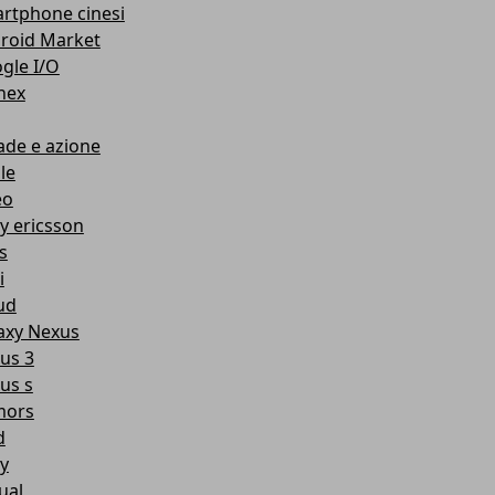
rtphone cinesi
roid Market
gle I/O
nex
ade e azione
le
eo
y ericsson
s
i
ud
axy Nexus
us 3
us s
mors
d
y
ual