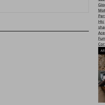
Gioc
Mot
Per
Htc
sha
Ace
Fum
Cor
AR