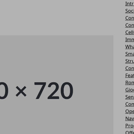
Int
Soc
Con
Con
Cel
Imm
Wha
Sma
Str
Con
Fea
Rom
Gio
Sen
Com
Ope
Nav
Pro
Off