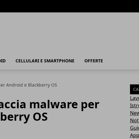
ID
CELLULARI E SMARTPHONE
OFFERTE
er Android e Blackberry OS
CA
Lav
ccia malware per
Ist
kberry OS
Ne
Not
Gui
App