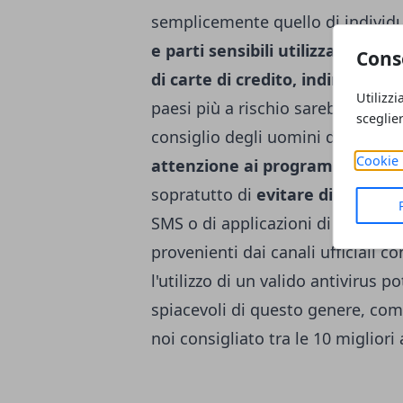
semplicemente quello di individu
e parti sensibili utilizzabili da
Cons
di carte di credito, indirizzi mai
Utilizzi
paesi più a rischio sarebbero pri
sceglie
consiglio degli uomini di Kspers
Cookie 
attenzione ai programmi instal
sopratutto di
evitare di riporta
SMS o di applicazioni di appunti
.
provenienti dai canali ufficiali 
l'utilizzo di un valido antivirus p
spiacevoli di questo genere, c
noi consigliato tra le
10 migliori 