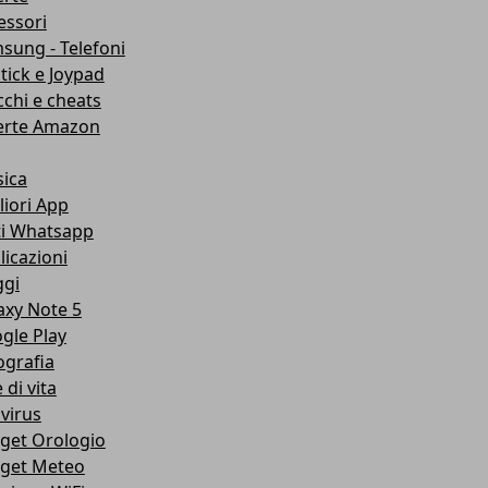
essori
sung - Telefoni
stick e Joypad
cchi e cheats
erte Amazon
ica
liori App
ti Whatsapp
licazioni
ggi
axy Note 5
gle Play
ografia
e di vita
ivirus
get Orologio
get Meteo