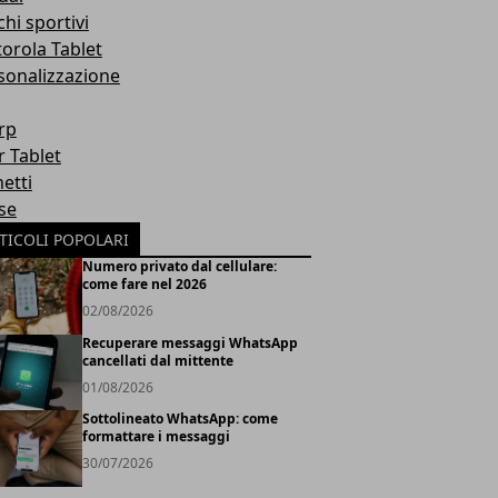
hi sportivi
orola Tablet
sonalizzazione
rp
r Tablet
etti
se
TICOLI POPOLARI
Numero privato dal cellulare:
come fare nel 2026
02/08/2026
Recuperare messaggi WhatsApp
cancellati dal mittente
01/08/2026
Sottolineato WhatsApp: come
formattare i messaggi
30/07/2026