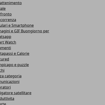
rattenimento
iale
fronto
correnza
lulari e Smartphone
agini e GIF Buongiorno per
tsapp
rt Watch
umenti
tapassi e Calorie
tured
picapo e puzzle
chi
za categoria
unicazioni
ratori
igatore satellitare
duttivita
erte