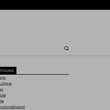
Cerca
TEGORIE
oro
ruzione
ws
izie
de
rofondimenti