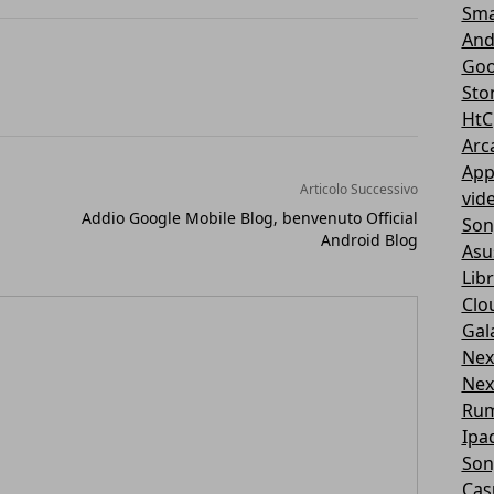
Sma
And
Goo
Sto
HtC
Arc
App
Articolo Successivo
vid
Addio Google Mobile Blog, benvenuto Official
Son
Android Blog
Asu
Libr
Clo
Gal
Nex
Nex
Ru
Ipa
Son
Cas