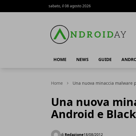
sabato, il 08 agosto 2026
AndroidAy
HOME
NEWS
GUIDE
ANDRO
Home
Una nuova minaccia malware p
Una nuova mina
Android e Blac
di
Redazione
18/08/2012