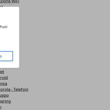
ezione WiFi
rt
teo
ting
lazione
 Puoi
 Telefoni
sporti
ute
gets
dboard VR
to
mware
wei
let
roid
anza
orola - Telefoni
luppo
hering
m