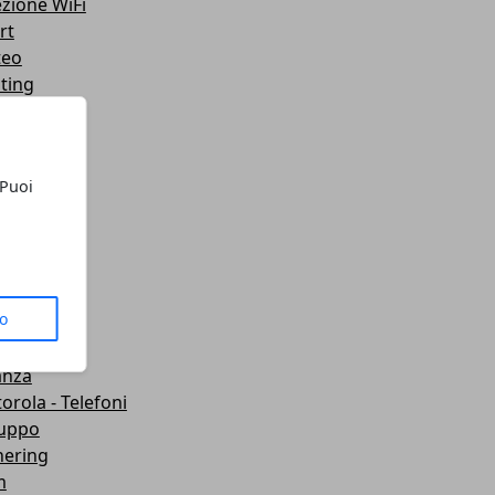
ezione WiFi
rt
teo
ting
lazione
 Telefoni
sporti
 Puoi
ute
gets
dboard VR
mware
wei
to
let
roid
anza
orola - Telefoni
luppo
hering
m