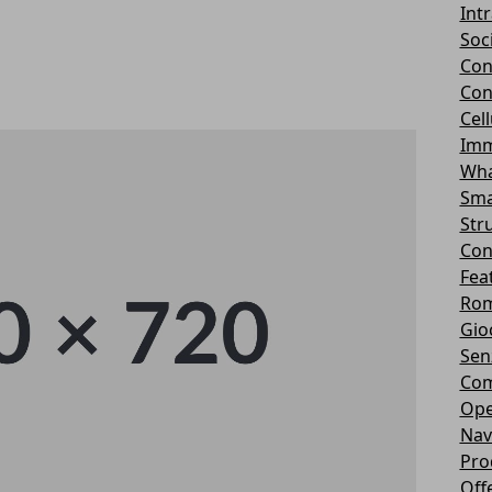
Int
Soc
Con
Con
Cel
Imm
Wha
Sma
Str
Con
Fea
Rom
Gio
Sen
Com
Ope
Nav
Pro
Off