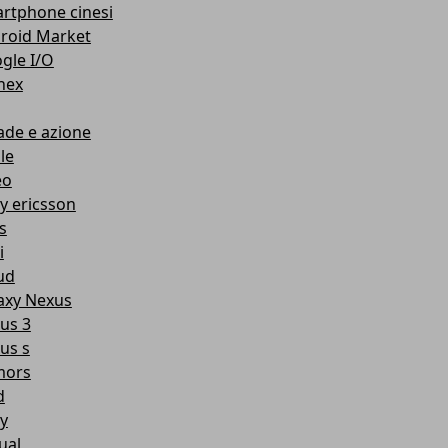
rtphone cinesi
roid Market
gle I/O
nex
ade e azione
le
eo
y ericsson
s
i
ud
axy Nexus
us 3
us s
mors
d
y
ual