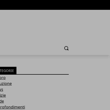
Cerca
TEGORIE
oro
ruzione
ws
izie
de
rofondimenti