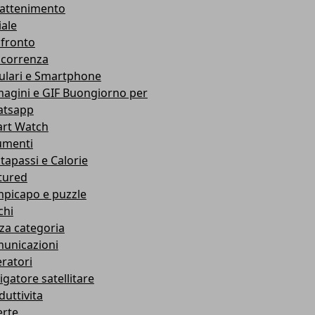
rattenimento
iale
fronto
correnza
lulari e Smartphone
agini e GIF Buongiorno per
tsapp
rt Watch
umenti
tapassi e Calorie
tured
picapo e puzzle
chi
za categoria
unicazioni
ratori
igatore satellitare
duttivita
erte