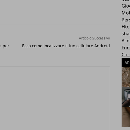
Gioc
Mot
Per
Htc
sha
Articolo Successivo
Ace
na per
Ecco come localizzare il tuo cellulare Android
Fum
Cor
AR