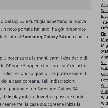
Acc
Sam
Joy
lo Galaxy S3 e tutti già aspettano la nuova
Tru
Off
 un noto portale italiano, ha già preparato
Fix
dedicata al
Samsung Galaxy S4
(una chicca
Mus
Mig
Sta
App
più potenza tra le mani, sarà il desiderio di
Via
ell’iPhone 5 appena lanciato, sta’ di fatto
Gal
indiscrezioni su quello che potrà essere il
Goo
Fot
lla casa coreana. Tali indiscrezioni,
Stil
idoio, parlano di un Samsung Galaxy S4
Ant
, il display infatti dovrebbe passare dagli
Wid
Wid
raneamente, la casa sudcoreana inizia la