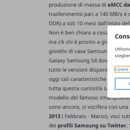
produzione di massa di
eMCC da
trasferimento pari a 140 MB/s e
DDR) a soli 10 mesi dall’inizio d
Non è ben chiaro a cosa sia dovu
Cons
ma c’è chi è pronto a giurare che
Utilizzi
gioiello di casa Samsung. Sempre
sceglie
Galaxy Samsung S4 dovrebbe sfru
tutte le versioni disponibili sul 
Cookie 
oggi tali caratteristiche risultan
tutta questa curiosità sarà acco
modello del famoso smartphone 
sono ancora, si vocifera con una 
2013
( Febbraio - Marzo), voci tu
dei
profili Samsung su Twitter
,