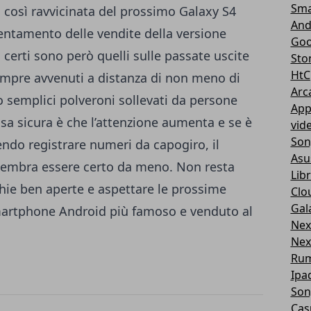
Sma
a così ravvicinata del prossimo Galaxy S4
And
llentamento delle vendite della versione
Goo
certi sono però quelli sulle passate uscite
Sto
HtC
sempre avvenuti a distanza di non meno di
Arc
o semplici polveroni sollevati da persone
App
osa sicura è che l’attenzione aumenta e se è
vid
Son
endo registrare numeri da capogiro, il
Asu
embra essere certo da meno. Non resta
Libr
hie ben aperte e aspettare le prossime
Clo
Gal
martphone Android più famoso e venduto al
Nex
Nex
Ru
Ipa
Son
Cas