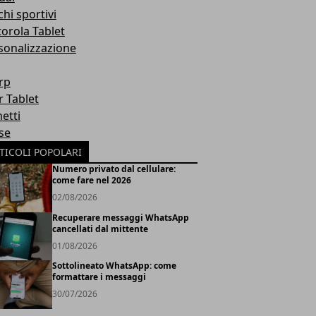
hi sportivi
orola Tablet
sonalizzazione
rp
r Tablet
etti
se
TICOLI POPOLARI
Numero privato dal cellulare:
come fare nel 2026
02/08/2026
Recuperare messaggi WhatsApp
cancellati dal mittente
01/08/2026
Sottolineato WhatsApp: come
formattare i messaggi
30/07/2026