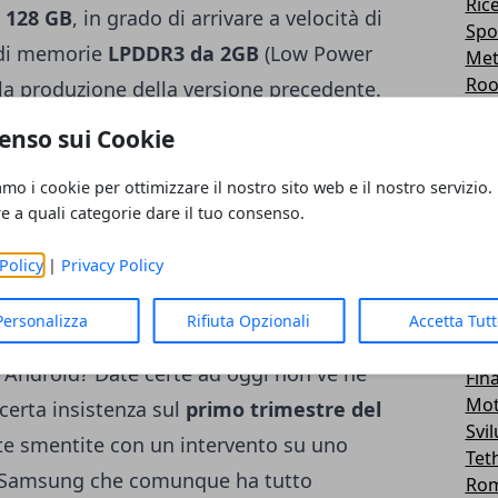
Ric
 128 GB
, in grado di arrivare a velocità di
Spo
 di memorie
LPDDR3 da 2GB
(Low Power
Me
Roo
ella produzione della versione precedente.
Emu
to questo ingente “dispiegamento di forze”,
enso sui Cookie
Lg -
 tale potenza sarà alla base del nuovo
Tra
amo i cookie per ottimizzare il nostro sito web e il nostro servizio.
Sal
 secondo alcune voci di corridoio, il nuovo
re a quali categorie dare il tuo consenso.
Wid
ttare reti
LTE
e SoC Exynos quad core in
Car
futuro mercato, ricordiamo infatti che ad
Policy
|
Privacy Policy
Fir
Hua
o disponibili solo in alcuni paesi. Ma quando
Personalizza
Rifiuta Opzionali
Accetta Tut
Tab
ntentata? Quando sarà presentato il nuovo
And
Android? Date certe ad oggi non ve ne
Fin
Mot
certa insistenza sul
primo trimestre del
Svi
tte smentite con un intervento su uno
Tet
 Samsung che comunque ha tutto
Ro