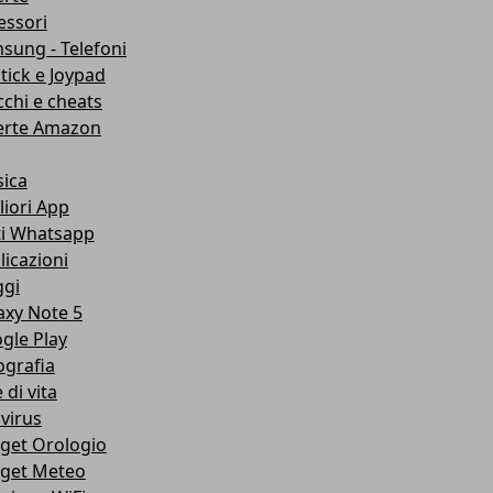
essori
sung - Telefoni
stick e Joypad
cchi e cheats
erte Amazon
ica
liori App
ti Whatsapp
licazioni
ggi
axy Note 5
gle Play
ografia
e di vita
ivirus
get Orologio
get Meteo