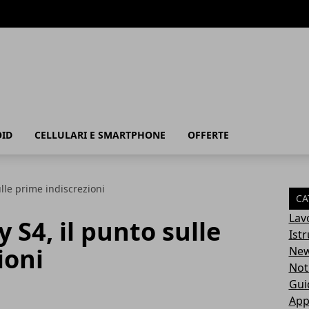
ID
CELLULARI E SMARTPHONE
OFFERTE
lle prime indiscrezioni
CA
Lav
S4, il punto sulle
Ist
ioni
Ne
Not
Gui
App