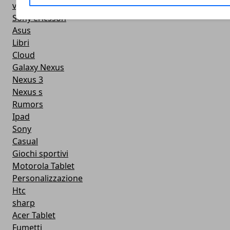
video
Sony ericsson
Asus
Libri
Cloud
Galaxy Nexus
Nexus 3
Nexus s
Rumors
Ipad
Sony
Casual
Giochi sportivi
Motorola Tablet
Personalizzazione
Htc
sharp
Acer Tablet
Fumetti