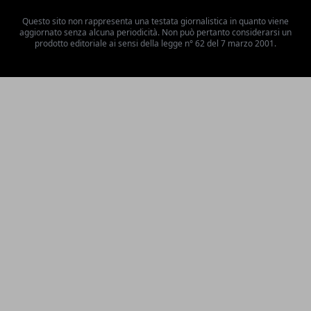
Questo sito non rappresenta una testata giornalistica in quanto viene
aggiornato senza alcuna periodicità. Non può pertanto considerarsi un
prodotto editoriale ai sensi della legge n° 62 del 7 marzo 2001.