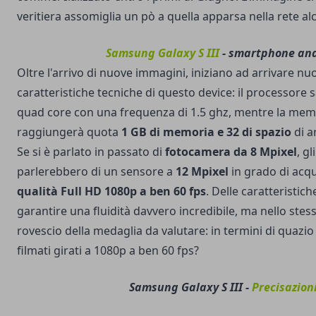
veritiera assomiglia un pò a quella apparsa nella rete alc
Samsung Galaxy S III
- smartphone an
Oltre l'arrivo di nuove immagini, iniziano ad arrivare n
caratteristiche tecniche di questo device: il processore
quad core con una frequenza di 1.5 ghz, mentre la me
raggiungerà quota
1 GB di memoria e 32 di spazio
di a
Se si è parlato in passato di
fotocamera da 8 Mpixel
, g
parlerebbero di un sensore a
12 Mpixel
in grado di acq
qualità Full HD 1080p a ben 60 fps
. Delle caratteristi
garantire una fluidità davvero incredibile, ma nello stes
rovescio della medaglia da valutare: in termini di quazi
filmati girati a 1080p a ben 60 fps?
Samsung Galaxy S III -
Precisazion