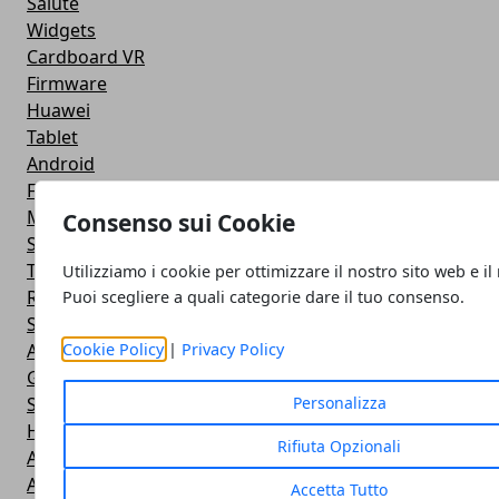
Salute
Widgets
Cardboard VR
Firmware
Huawei
Tablet
Android
Finanza
Motorola - Telefoni
Consenso sui Cookie
Sviluppo
Tethering
Utilizziamo i cookie per ottimizzare il nostro sito web e il
Rom
Puoi scegliere a quali categorie dare il tuo consenso.
Smartphone cinesi
Android Market
Cookie Policy
|
Privacy Policy
Google I/O
Stonex
Personalizza
HtC
Rifiuta Opzionali
Arcade e azione
Apple
Accetta Tutto