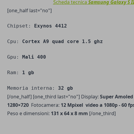
Scheda tecnica
Samsung Galaxy S II
[one_half last="no"]
Chipset: 
Exynos 4412
Cpu: 
Cortex A9 quad core 1.5 ghz
Gpu: 
Mali 400
Ram: 
1 gb
Memoria interna: 
32 gb
[/one_half] [one_third last="no"] Display:
Super Amoled 
1280×720
Fotocamera:
12 Mpixel video a 1080p - 60 fp
Peso e dimensioni:
131 x 64 x 8 mm
[/one_third]