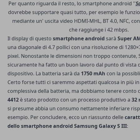
Per quanto riguarda il resto, lo smartphone android ''
S
dovrebbe supportare quasi tutto, per esempio le funzi
mediante un' uscita video HDMI-MHL, BT 4.0, NFC, con
che raggiunge i 42 mbps.
Il display di questo
smartphone android
sarà
Super A
una diagonale di 4.7 pollici con una risoluzione di 1280×
pixel. Nonostante le dimensioni non troppo contenute
sicuramente ha fatto un buon lavoro dal punto di vista d
dispositivo. La batteria sarà da
1750 mAh
con la possibli
Certo forse tutti ci saremmo aspettati qualcosa in più in
complessiva della batteria, ma dobbiamo tenere conto c
4412
è stato prodotto con un processo produttivo a
32
si presume abbia un consumo nettamente inferiare risp
esempio. Per concludere, ecco un riassunto delle
caratt
dello smartphone android Samsung Galaxy S III
: