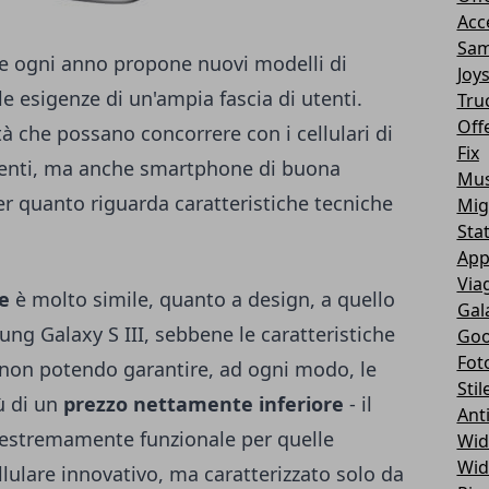
Acc
Sam
e ogni anno propone nuovi modelli di
Joy
le esigenze di un'ampia fascia di utenti.
Tru
Off
à che possano concorrere con i cellulari di
Fix
orrenti, ma anche smartphone di buona
Mus
per quanto riguarda caratteristiche tecniche
Mig
Sta
App
Via
e
è molto simile, quanto a design, a quello
Gal
ng Galaxy S III, sebbene le caratteristiche
Goo
Fot
 non potendo garantire, ad ogni modo, le
Stil
tù di un
prezzo nettamente inferiore
- il
Ant
 estremamente funzionale per quelle
Wid
Wid
lulare innovativo, ma caratterizzato solo da