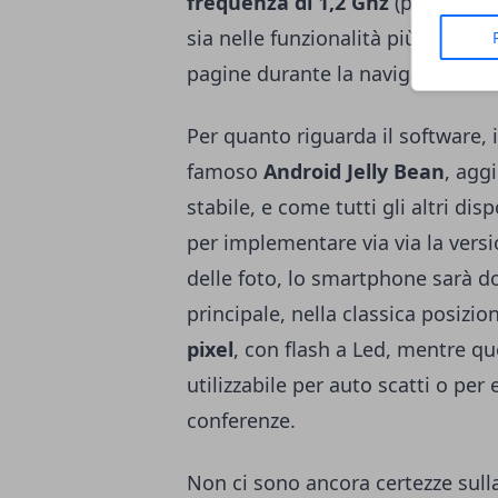
frequenza di 1,2 Ghz
(potendo ga
sia nelle funzionalità più basilari
pagine durante la navigazione int
Per quanto riguarda il software,
famoso
Android Jelly Bean
, agg
stabile, e come tutti gli altri di
per implementare via via la versi
delle foto, lo smartphone sarà d
principale, nella classica posizio
pixel
, con flash a Led, mentre qu
utilizzabile per auto scatti o per
conferenze.
Non ci sono ancora certezze sulla