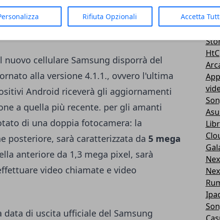
rantire dunque delle ottime prestazioni,
Sma
, sia in fase di visualizzazione e caricamento
Personalizza
Rifiuta Opzionali
Accetta Tut
And
Goo
ernet, dati o Wifi.
Sto
HtC
 il nuovo cellulare Samsung disporrà del
Arc
iornato alla versione 4.1.1., ovvero l'ultima
App
vid
spositivi Android riceverà gli aggiornamenti
Son
one a quella più recente. per gli amanti
Asu
otato di una doppia fotocamera: la
Libr
Clo
ne posteriore, sarà caratterizzata da
5 mega
Gal
ella anteriore da 1,3 mega pixel, sarà
Nex
 effettuare video chiamate e video
Nex
Ru
Ipa
Son
 data di uscita ufficiale del Samsung
Cas