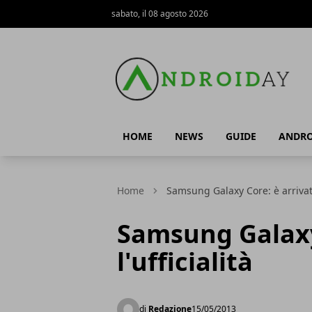
sabato, il 08 agosto 2026
AndroidAy
HOME
NEWS
GUIDE
ANDRO
Home
Samsung Galaxy Core: è arrivata 
Samsung Galaxy
l'ufficialità
di
Redazione
15/05/2013