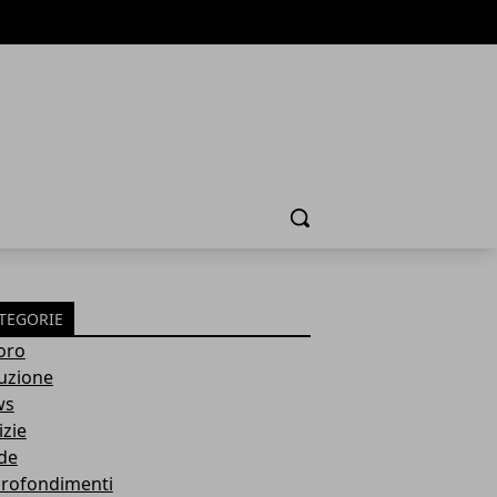
Cerca
TEGORIE
oro
ruzione
ws
izie
de
rofondimenti