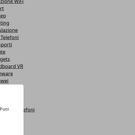
ezione WiFi
rt
teo
ting
lazione
 Telefoni
sporti
ute
gets
dboard VR
mware
wei
let
roid
anza
 Puoi
orola - Telefoni
luppo
hering
m