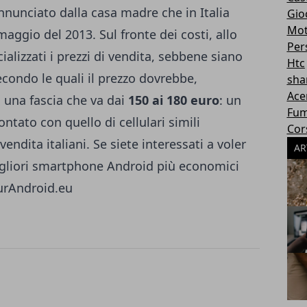
nnunciato dalla casa madre che in Italia
Gioc
Mot
maggio del 2013. Sul fronte dei costi, allo
Per
alizzati i prezzi di vendita, sebbene siano
Htc
econdo le quali il prezzo dovrebbe,
sha
Ace
u una fascia che va dai
150 ai 180 euro
: un
Fum
ntato con quello di cellulari simili
Cor
endita italiani. Se siete interessati a voler
AR
gliori smartphone Android più economici
ourAndroid.eu