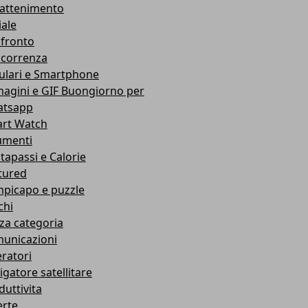
rattenimento
iale
fronto
correnza
lulari e Smartphone
agini e GIF Buongiorno per
tsapp
rt Watch
umenti
tapassi e Calorie
tured
picapo e puzzle
chi
za categoria
unicazioni
ratori
igatore satellitare
duttivita
erte