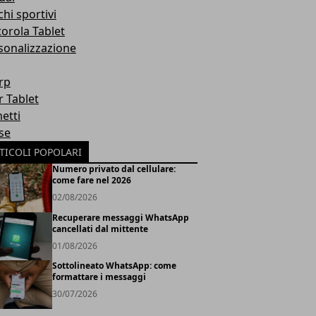
hi sportivi
orola Tablet
sonalizzazione
rp
r Tablet
etti
se
TICOLI POPOLARI
Numero privato dal cellulare:
come fare nel 2026
02/08/2026
Recuperare messaggi WhatsApp
cancellati dal mittente
01/08/2026
Sottolineato WhatsApp: come
formattare i messaggi
30/07/2026