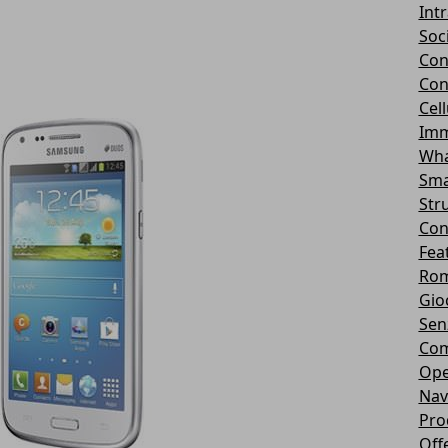
Int
Soc
Con
Con
Cel
Imm
Wha
Sma
Str
Con
Fea
Rom
Gio
Sen
Com
Ope
Nav
Pro
Off