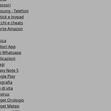
essori
sung - Telefoni
stick e Joypad
cchi e cheats
erte Amazon
ica
liori App
ti Whatsapp
licazioni
ggi
axy Note 5
gle Play
ografia
e di vita
ivirus
get Orologio
get Meteo