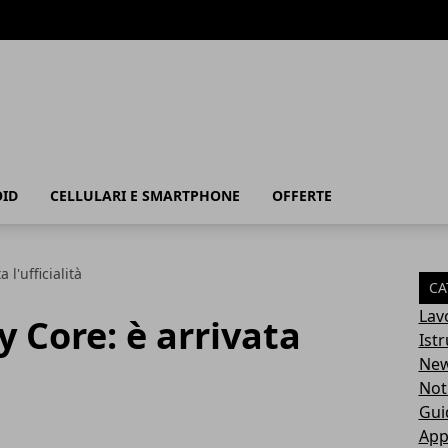
ID
CELLULARI E SMARTPHONE
OFFERTE
l'ufficialità
CA
Lav
 Core: è arrivata
Ist
Ne
Not
Gui
App