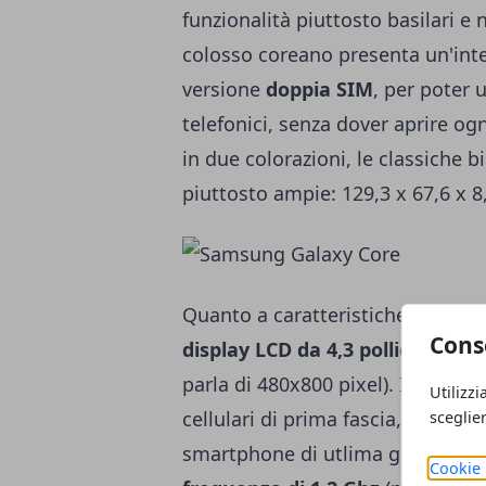
funzionalità piuttosto basilari e
colosso coreano presenta un'inter
versione
doppia SIM
, per poter
telefonici, senza dover aprire ogn
in due colorazioni, le classiche b
piuttosto ampie: 129,3 x 67,6 x 8,
Quanto a caratteristiche tecnich
Cons
display LCD da 4,3 pollici
, con u
parla di 480x800 pixel). Il proce
Utilizzi
cellulari di prima fascia, ma si
sceglie
smartphone di utlima generazion
Cookie 