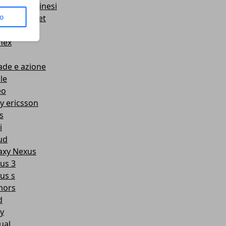
rtphone cinesi
to
roid Market
gle I/O
nex
ade e azione
le
eo
y ericsson
s
i
ud
axy Nexus
us 3
us s
mors
d
y
ual