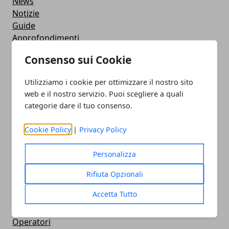
News
Notizie
Guide
Approfondimenti
Intrattenimento
Consenso sui Cookie
Sociale
Confronto
Utilizziamo i cookie per ottimizzare il nostro sito
Concorrenza
web e il nostro servizio. Puoi scegliere a quali
Cellulari e Smartphone
categorie dare il tuo consenso.
Immagini e GIF Buongiorno per Whatsapp
Smart Watch
Cookie Policy
|
Privacy Policy
Strumenti
Contapassi e Calorie
Personalizza
Featured
Rompicapo e puzzle
Rifiuta Opzionali
Giochi
Accetta Tutto
Senza categoria
Comunicazioni
Operatori