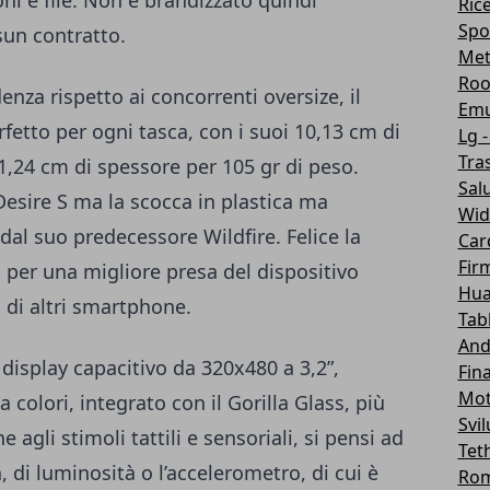
oni e file. Non è brandizzato quindi
Ric
Spo
sun contratto.
Me
Roo
nza rispetto ai concorrenti oversize, il
Emu
rfetto per ogni tasca, con i suoi 10,13 cm di
Lg -
Tra
1,24 cm di spessore per 105 gr di peso.
Sal
Desire S ma la scocca in plastica ma
Wid
 dal suo predecessore Wildfire. Felice la
Car
Fir
per una migliore presa del dispositivo
Hua
o di altri smartphone.
Tab
And
n
display capacitivo
da 320x480 a 3,2”,
Fin
Mot
 colori, integrato con il Gorilla Glass, più
Svi
 agli stimoli tattili e sensoriali, si pensi ad
Tet
 di luminosità o l’accelerometro, di cui è
Ro