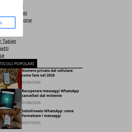
hi sportivi
orola Tablet
sonalizzazione
to
rp
r Tablet
etti
se
TICOLI POPOLARI
Numero privato dal cellulare:
come fare nel 2026
02/08/2026
Recuperare messaggi WhatsApp
cancellati dal mittente
01/08/2026
Sottolineato WhatsApp: come
formattare i messaggi
30/07/2026