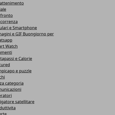
rattenimento
iale
fronto
correnza
lulari e Smartphone
agini e GIF Buongiorno per
tsapp
rt Watch
umenti
tapassi e Calorie
tured
picapo e puzzle
chi
za categoria
unicazioni
ratori
igatore satellitare
duttivita
erte