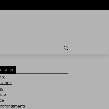
Cerca
TEGORIE
oro
ruzione
ws
izie
de
rofondimenti