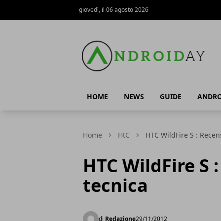
giovedì, il 06 agosto 2026
AndroidAy
HOME
NEWS
GUIDE
ANDRO
Home
HtC
HTC WildFire S : Recen
HTC WildFire S 
tecnica
di
Redazione
29/11/2012