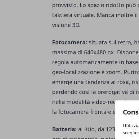
provvisto. Lo spazio ridotto può p
tastiera virtuale. Manca inoltre 
visione 3D.
Fotocamera:
situata sul retro, 
massima di 640x480 px. Dispone d
regola automaticamente in base a
geo-localizzazione e zoom. Purtr
emerge una tendenza al rosa, ris
perdendo così la prerogativa di 
nella modalità video-recording, 
Cons
la fotocamera frontale e la funzi
Utilizzi
Batteria:
al litio, da 1230 mAh, 
sceglie