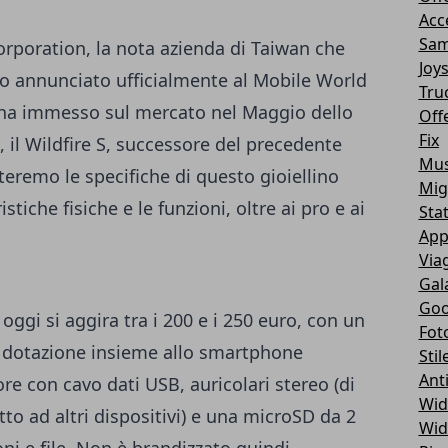
Acc
Sam
orporation
, la nota azienda di Taiwan che
Joy
 annunciato ufficialmente al Mobile World
Tru
 ha immesso sul mercato nel Maggio dello
Off
Fix
, il Wildfire S, successore del precedente
Mus
teremo le specifiche di questo gioiellino
Mig
tiche fisiche e le funzioni, oltre ai pro e ai
Sta
App
Via
Gal
Goo
 oggi si aggira tra i 200 e i 250 euro, con un
Fot
n dotazione insieme allo smartphone
Stil
Ant
ore con cavo dati USB, auricolari stereo (di
Wid
tto ad altri dispositivi) e una microSD da 2
Wid