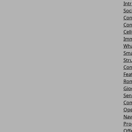
Int
Soc
Con
Con
Cel
Imm
Wha
Sma
Str
Con
Fea
Rom
Gio
Sen
Com
Ope
Nav
Pro
Off