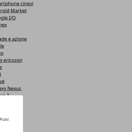
rtphone cinesi
roid Market
gle I/O
nex
ade e azione
le
eo
y ericsson
s
i
ud
axy Nexus
us 3
us s
mors
d
 Puoi
y
ual