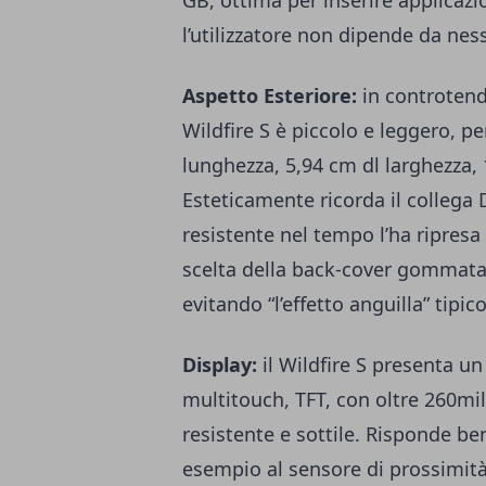
GB, ottima per inserire applicazi
l’utilizzatore non dipende da nes
Aspetto Esteriore:
in controtende
Wildfire S è piccolo e leggero, pe
lunghezza, 5,94 cm dl larghezza, 
Esteticamente ricorda il collega 
resistente nel tempo l’ha ripresa
scelta della back-cover gommata 
evitando “l’effetto anguilla” tipic
Display:
il Wildfire S presenta u
multitouch, TFT, con oltre 260mila
resistente e sottile. Risponde bene
esempio al sensore di prossimità,