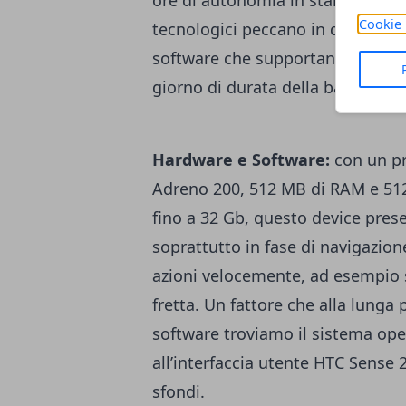
ore di autonomia in standby. Non
Cookie 
tecnologici peccano in durata, il
software che supportano lo scar
giorno di durata della batteria s
Hardware e Software:
con un p
Adreno 200, 512 MB di RAM e 51
fino a 32 Gb, questo device prese
soprattutto in fase di navigazi
azioni velocemente, ad esempio
fretta. Un fattore che alla lunga p
software troviamo il sistema op
all’interfaccia utente HTC Sense 2
sfondi.