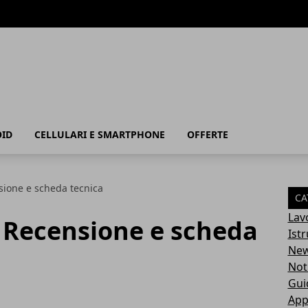
ID
CELLULARI E SMARTPHONE
OFFERTE
sione e scheda tecnica
CA
Lav
: Recensione e scheda
Ist
Ne
Not
Gui
App