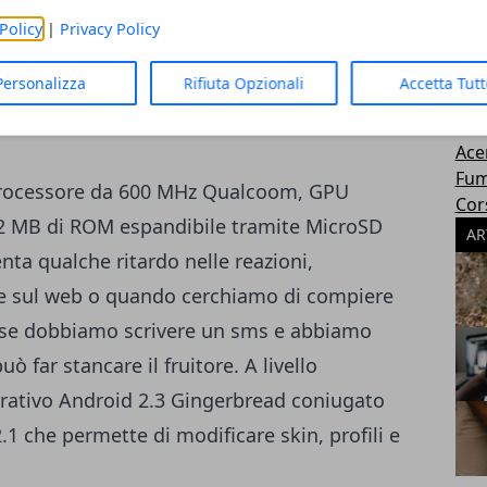
ostante sia risaputo che i nuovi dispositivi
Gioc
Policy
|
Privacy Policy
 Wildfire S grazie al connubio tra hardware e
Mot
so amperaggio, arriva tranquillamente a un
Per
Personalizza
Rifiuta Opzionali
Accetta Tut
Htc
enza troppi problemi.
sha
Ace
Fum
rocessore da 600 MHz Qualcoom, GPU
Cor
2 MB di ROM espandibile tramite MicroSD
AR
nta qualche ritardo nelle reazioni,
one sul web o quando cerchiamo di compiere
 se dobbiamo scrivere un sms e abbiamo
uò far stancare il fruitore. A livello
erativo Android 2.3 Gingerbread coniugato
.1 che permette di modificare skin, profili e