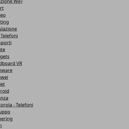
ezione WiFi
rt
teo
ting
lazione
 Telefoni
sporti
ute
gets
dboard VR
mware
wei
let
roid
anza
orola - Telefoni
luppo
hering
m