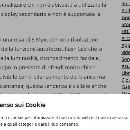
Sma
enalizzare chi non è abituato a utilizzare la
And
il display secondario e non è supportata la
Goo
Sto
HtC
Arc
ha una resa di 5 Mpx, con una risoluzione
App
ella funzione autofocus, flash Led che si
vid
lla luminosità, riconoscimento facciale,
Son
Asu
oppo in presenza di sfondi molto chiari
Libr
olvibile con il bilanciamento del bianco ma
Clo
istantanea; questa tendenza è visibile anche
Gal
Nex
che ha una risoluzione VGA a 24 fps. Assenti
Nex
enso sui Cookie
one HD.
Ru
Ipa
amo i cookie per ottimizzare il nostro sito web e il nostro servizio.
510 min di autonomia di conversazione, 450
Son
re a quali categorie dare il tuo consenso.
Cas