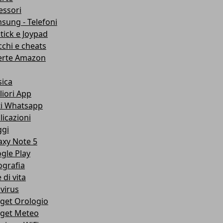
essori
sung - Telefoni
stick e Joypad
cchi e cheats
erte Amazon
ica
liori App
ti Whatsapp
licazioni
ggi
axy Note 5
gle Play
ografia
e di vita
ivirus
get Orologio
get Meteo