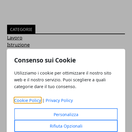
CATEGORIE
Lavoro
Istruzione
News
Notizie
Consenso sui Cookie
Guide
Approfondimenti
Utilizziamo i cookie per ottimizzare il nostro sito
web e il nostro servizio. Puoi scegliere a quali
Intrattenimento
categorie dare il tuo consenso.
Sociale
Confronto
Cookie Policy
|
Privacy Policy
Concorrenza
Cellulari e Smartphone
Personalizza
Immagini e GIF Buongiorno per Whatsapp
Smart Watch
Rifiuta Opzionali
Strumenti