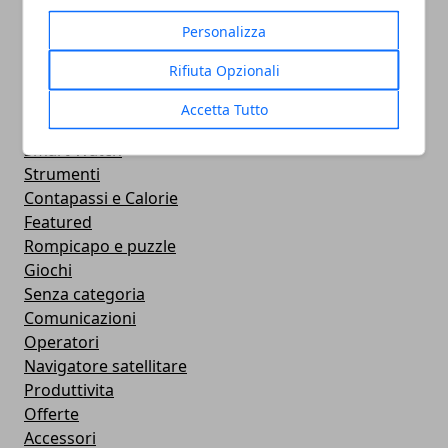
Intrattenimento
Sociale
Personalizza
Confronto
Rifiuta Opzionali
Concorrenza
Cellulari e Smartphone
Accetta Tutto
Immagini e GIF Buongiorno per Whatsapp
Smart Watch
Strumenti
Contapassi e Calorie
Featured
Rompicapo e puzzle
Giochi
Senza categoria
Comunicazioni
Operatori
Navigatore satellitare
Produttivita
Offerte
Accessori