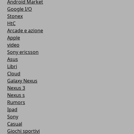
Android Market
Google I/O
Stonex
HtC
Arcade e azione
Apple
video
Sony ericsson
Asus
Libri
Cloud
Galaxy Nexus
Nexus 3
Nexus s
Rumors
Ipad
Sony
Casual
Giochi sportivi