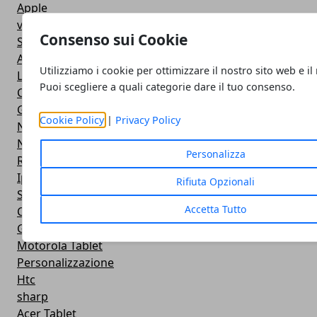
Apple
video
Consenso sui Cookie
Sony ericsson
Asus
Utilizziamo i cookie per ottimizzare il nostro sito web e il
Libri
Puoi scegliere a quali categorie dare il tuo consenso.
Cloud
Galaxy Nexus
Cookie Policy
|
Privacy Policy
Nexus 3
Nexus s
Personalizza
Rumors
Ipad
Rifiuta Opzionali
Sony
Accetta Tutto
Casual
Giochi sportivi
Motorola Tablet
Personalizzazione
Htc
sharp
Acer Tablet