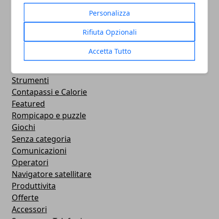
Sociale
Personalizza
Confronto
Rifiuta Opzionali
Concorrenza
Cellulari e Smartphone
Accetta Tutto
Immagini e GIF Buongiorno per Whatsapp
Smart Watch
Strumenti
Contapassi e Calorie
Featured
Rompicapo e puzzle
Giochi
Senza categoria
Comunicazioni
Operatori
Navigatore satellitare
Produttivita
Offerte
Accessori