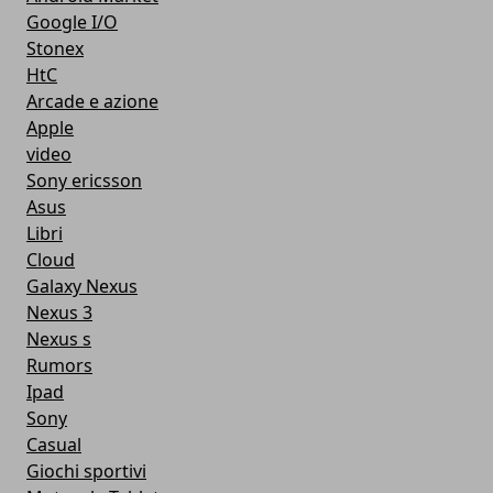
Google I/O
Stonex
HtC
Arcade e azione
Apple
video
Sony ericsson
Asus
Libri
Cloud
Galaxy Nexus
Nexus 3
Nexus s
Rumors
Ipad
Sony
Casual
Giochi sportivi