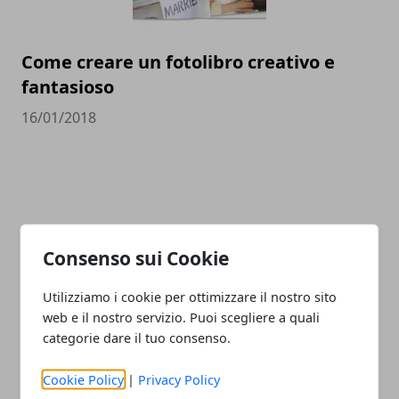
Come creare un fotolibro creativo e
fantasioso
16/01/2018
CATEGORIE
Consenso sui Cookie
Lavoro
Istruzione
Utilizziamo i cookie per ottimizzare il nostro sito
News
web e il nostro servizio. Puoi scegliere a quali
Notizie
categorie dare il tuo consenso.
Guide
Approfondimenti
Cookie Policy
|
Privacy Policy
Intrattenimento