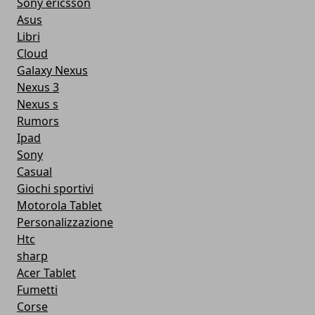
Sony ericsson
Asus
Libri
Cloud
Galaxy Nexus
Nexus 3
Nexus s
Rumors
Ipad
Sony
Casual
Giochi sportivi
Motorola Tablet
Personalizzazione
Htc
sharp
Acer Tablet
Fumetti
Corse