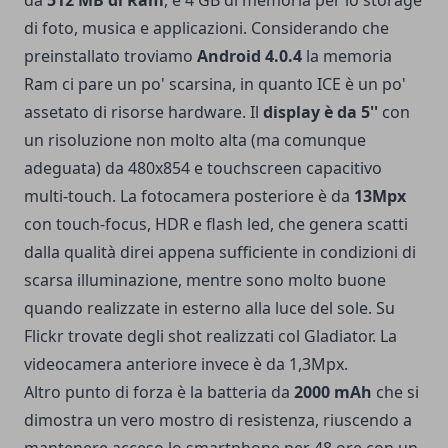
di foto, musica e applicazioni. Considerando che
preinstallato troviamo
Android 4.0.4
la memoria
Ram ci pare un po' scarsina, in quanto ICE è un po'
assetato di risorse hardware. Il
display è da 5''
con
un risoluzione non molto alta (ma comunque
adeguata) da 480x854 e touchscreen capacitivo
multi-touch. La fotocamera posteriore è da
13Mpx
con touch-focus, HDR e flash led, che genera scatti
dalla qualità direi appena sufficiente in condizioni di
scarsa illuminazione, mentre sono molto buone
quando realizzate in esterno alla luce del sole. Su
Flickr
trovate degli shot realizzati col Gladiator. La
videocamera anteriore invece è da 1,3Mpx.
Altro punto di forza è la batteria da
2000 mAh
che si
dimostra un vero mostro di resistenza, riuscendo a
mantenere acceso lo smartphone per 48 ore con un