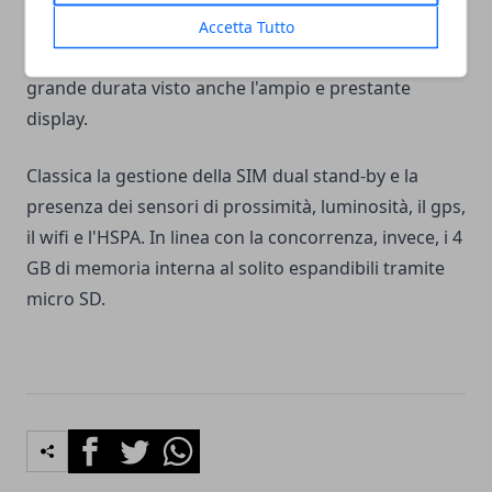
autofocus. Altra piccola pecca è invece la batteria da
Accetta Tutto
1500 Mah, dalla quale non possiamo aspettarci una
grande durata visto anche l'ampio e prestante
display.
Classica la gestione della SIM dual stand-by e la
presenza dei sensori di prossimità, luminosità, il gps,
il wifi e l'HSPA. In linea con la concorrenza, invece, i 4
GB di memoria interna al solito espandibili tramite
micro SD.
Facebook
Twitter
Whatsapp